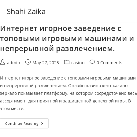
Skip
Shahi Zaika
to
content
Интернет игорное заведение с
топовыми игровыми машинами и
непрерывной развлечением.
Post
Post
Post
Post
admin
May 27, 2025
casino
0 Comments
author:
published:
category:
comments:
Интернет игорное заведение с топовыми игровыми машинами
и непрерывной развлечением. Онлайн-казино кент казино
зеркало показывает платформу, на котором сосредоточено весь
ассортимент для приятной и защищенной денежной игры. В
этом месте…
Интернет
Continue Reading
Игорное
Заведение
С