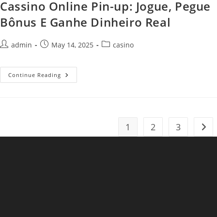
E
Cassino Online Pin-up: Jogue, Pegue
Legali
For
Bônus E Ganhe Dinheiro Real
Every
Italiani
Nel
2025
Post
Post
Post
admin
May 14, 2025
casino
author:
published:
category:
Cassino
Continue Reading
Online
Pin-
Up:
Jogue,
Pegue
Bônus
E
1
2
3
Go t
Ganhe
Dinheiro
Real