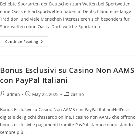
Beliebte Sportarten der Deutschen zum Wetten bei Sportwetten
ohne Oasis erklärtSportwetten haben in Deutschland eine lange
Tradition, und viele Menschen interessieren sich besonders für
Sportwetten ohne Oasis. Doch welche Sportarten…
Beliebte
Continue Reading
Sportarten
Der
Deutschen
Zum
Wetten
Bei
Bonus Esclusivi su Casino Non AAMS
Sportwetten
Ohne
con PayPal Italiani
Oasis
Erklärt
Post
Post
Post
admin
May 22, 2025
casino
author:
published:
category:
Bonus Esclusivi su Casino Non AAMS con PayPal ItalianiNell'era
digitale dei giochi d'azzardo online, i casino non AAMS che offrono
bonus esclusivi e pagamenti tramite PayPal stanno conquistando
sempre più…