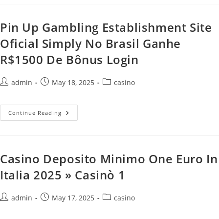
Registriere
Ich
Mich
Ohne
Pin Up Gambling Establishment Site
Oasis?
Oficial Simply No Brasil Ganhe
R$1500 De Bônus Login
Post
Post
Post
admin
May 18, 2025
casino
author:
published:
category:
Pin
Continue Reading
Up
Gambling
Establishment
Site
Oficial
Simply
Casino Deposito Minimo One Euro In
No
Brasil
Italia 2025 » Casinò 1
Ganhe
R$1500
De
Bônus
Post
Post
Post
admin
May 17, 2025
casino
Login
author:
published:
category: