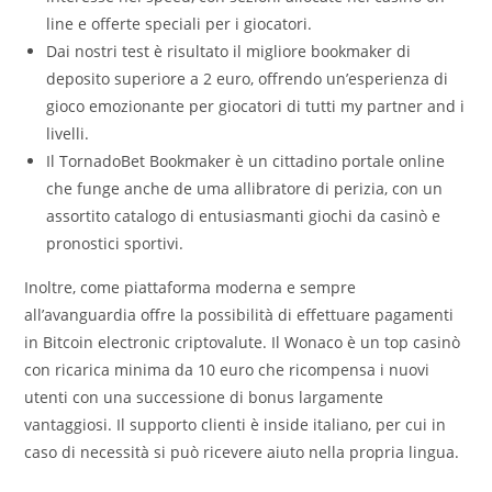
line e offerte speciali per i giocatori.
Dai nostri test è risultato il migliore bookmaker di
deposito superiore a 2 euro, offrendo un’esperienza di
gioco emozionante per giocatori di tutti my partner and i
livelli.
Il TornadoBet Bookmaker è un cittadino portale online
che funge anche de uma allibratore di perizia, con un
assortito catalogo di entusiasmanti giochi da casinò e
pronostici sportivi.
Inoltre, come piattaforma moderna e sempre
all’avanguardia offre la possibilità di effettuare pagamenti
in Bitcoin electronic criptovalute. Il Wonaco è un top casinò
con ricarica minima da 10 euro che ricompensa i nuovi
utenti con una successione di bonus largamente
vantaggiosi. Il supporto clienti è inside italiano, per cui in
caso di necessità si può ricevere aiuto nella propria lingua.