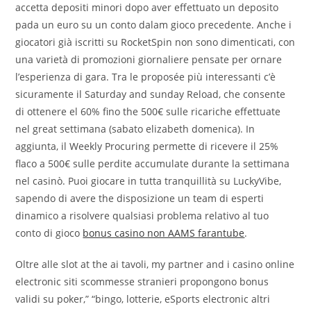
accetta depositi minori dopo aver effettuato un deposito
pada un euro su un conto dalam gioco precedente. Anche i
giocatori già iscritti su RocketSpin non sono dimenticati, con
una varietà di promozioni giornaliere pensate per ornare
l’esperienza di gara. Tra le proposée più interessanti c’è
sicuramente il Saturday and sunday Reload, che consente
di ottenere el 60% fino the 500€ sulle ricariche effettuate
nel great settimana (sabato elizabeth domenica). In
aggiunta, il Weekly Procuring permette di ricevere il 25%
flaco a 500€ sulle perdite accumulate durante la settimana
nel casinò. Puoi giocare in tutta tranquillità su LuckyVibe,
sapendo di avere the disposizione un team di esperti
dinamico a risolvere qualsiasi problema relativo al tuo
conto di gioco
bonus casino non AAMS farantube
.
Oltre alle slot at the ai tavoli, my partner and i casino online
electronic siti scommesse stranieri propongono bonus
validi su poker,” “bingo, lotterie, eSports electronic altri