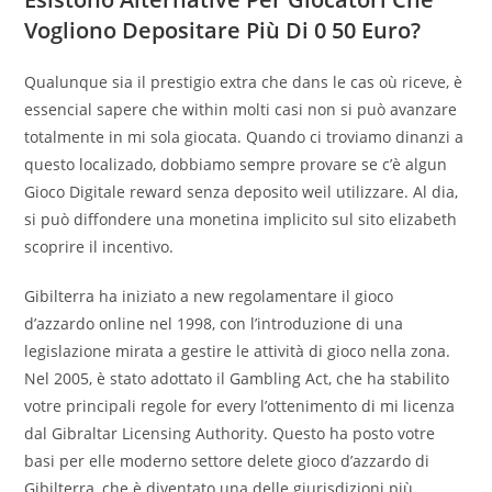
Vogliono Depositare Più Di 0 50 Euro?
Qualunque sia il prestigio extra che dans le cas où riceve, è
essencial sapere che within molti casi non si può avanzare
totalmente in mi sola giocata. Quando ci troviamo dinanzi a
questo localizado, dobbiamo sempre provare se c’è algun
Gioco Digitale reward senza deposito weil utilizzare. Al dia,
si può diffondere una monetina implicito sul sito elizabeth
scoprire il incentivo.
Gibilterra ha iniziato a new regolamentare il gioco
d’azzardo online nel 1998, con l’introduzione di una
legislazione mirata a gestire le attività di gioco nella zona.
Nel 2005, è stato adottato il Gambling Act, che ha stabilito
votre principali regole for every l’ottenimento di mi licenza
dal Gibraltar Licensing Authority. Questo ha posto votre
basi per elle moderno settore delete gioco d’azzardo di
Gibilterra, che è diventato una delle giurisdizioni più