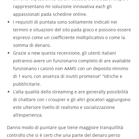
rappresentano mi soluzione innovativa each gli
appassionati pada schedine online.
I requisiti di puntata sono solitamente indicati nei
termini e situazioni del sito pada gioco e possono essere
espressi come un coefficiente moltiplicativo o come la
somma di denaro.
Grazie a new questa recensione, gli utenti italiani
potranno avere un funzionario completo di are available
funzionano i casinò non AAMS con un deposito minimo
di 1 euro, con assenza di inutili promesse” “idriche e
pubblicitarie.
L’alta qualità dello streaming e are generally possibilità
di chattare con i croupier e gli altri giocatori aggiungono
este ulteriore livello di realismo e socializzazione
all’esperienza.
Danno modo di puntare que tiene maggiore tranquillità
controllo che si è certi che una parte del denaro perso