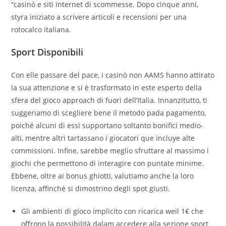
“casinò e siti internet di scommesse. Dopo cinque anni,
styra iniziato a scrivere articoli e recensioni per una
rotocalco italiana.
Sport Disponibili
Con elle passare del pace, i casinò non AAMS hanno attirato
la sua attenzione e si è trasformato in este esperto della
sfera del gioco approach di fuori dell’Italia. Innanzitutto, ti
suggeriamo di scegliere bene il metodo pada pagamento,
poiché alcuni di essi supportano soltanto bonifici medio-
alti, mentre altri tartassano i giocatori que incluye alte
commissioni. Infine, sarebbe meglio sfruttare al massimo i
giochi che permettono di interagire con puntate minime.
Ebbene, oltre ai bonus ghiotti, valutiamo anche la loro
licenza, affinché si dimostrino degli spot giusti.
Gli ambienti di gioco implicito con ricarica weil 1€ che
offrono la possibilità dalam accedere alla sezione sport