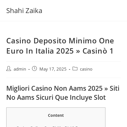
Skip
Shahi Zaika
to
content
Casino Deposito Minimo One
Euro In Italia 2025 » Casinò 1
Post
Post
Post
admin
May 17, 2025
casino
author:
published:
category:
Migliori Casino Non Aams 2025 » Siti
No Aams Sicuri Que Incluye Slot
Content