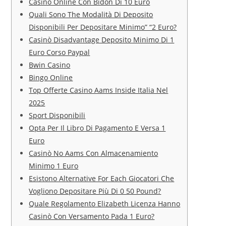
Casino Online Con Bidón Di 10 Euro
Quali Sono The Modalità Di Deposito
Disponibili Per Depositare Minimo” “2 Euro?
Casinò Disadvantage Deposito Minimo Di 1
Euro Corso Paypal
Bwin Casino
Bingo Online
Top Offerte Casino Aams Inside Italia Nel
2025
Sport Disponibili
Opta Per Il Libro Di Pagamento E Versa 1
Euro
Casinò No Aams Con Almacenamiento
Minimo 1 Euro
Esistono Alternative For Each Giocatori Che
Vogliono Depositare Più Di 0 50 Pound?
Quale Regolamento Elizabeth Licenza Hanno
Casinò Con Versamento Pada 1 Euro?