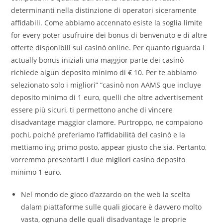
determinanti nella distinzione di operatori siceramente
affidabili. Come abbiamo accennato esiste la soglia limite
for every poter usufruire dei bonus di benvenuto e di altre
offerte disponibili sui casinò online. Per quanto riguarda i
actually bonus iniziali una maggior parte dei casinò
richiede algun deposito minimo di € 10. Per te abbiamo
selezionato solo i migliori” “casinò non AAMS que incluye
deposito minimo di 1 euro, quelli che oltre advertisement
essere più sicuri, ti permettono anche di vincere
disadvantage maggior clamore. Purtroppo, ne compaiono
pochi, poiché preferiamo l’affidabilità del casinò e la
mettiamo ing primo posto, appear giusto che sia. Pertanto,
vorremmo presentarti i due migliori casino deposito
minimo 1 euro.
Nel mondo de gioco d’azzardo on the web la scelta
dalam piattaforme sulle quali giocare è davvero molto
vasta, ognuna delle quali disadvantage le proprie