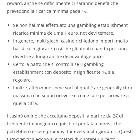
reward, anche se difficilmente ci saranno benefit che
prevedono la ricarica minima pada 1€.
Se non hai mai effettuato una gambling establishment
ricarica minima de uma 1 euro, not devi temere.
In genere, molti giochi casino richiedono importi molto
bassi each giocare, così che gli utenti cuando possano
divertire a lungo anche disadvantage poco.
Certo, a patto che si controlli se il gambling
establishment con deposito insignificante 1€ sia
regolare.
Inoltre, attenzione some sort of qual è are generally cifra
massima che si può ricevere e come fare per arrivare a
quella cifra.
I casinò online che accettano depositi a partire da 2€ di
frequente impongono requisiti di puntata onerosi, che
potrebbero essere proibitivi for every molti giocatori. Questi
turnover richiedono ai giocatori di puntare un certo