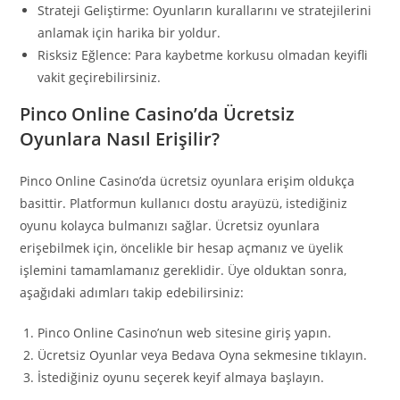
Strateji Geliştirme: Oyunların kurallarını ve stratejilerini
anlamak için harika bir yoldur.
Risksiz Eğlence: Para kaybetme korkusu olmadan keyifli
vakit geçirebilirsiniz.
Pinco Online Casino’da Ücretsiz
Oyunlara Nasıl Erişilir?
Pinco Online Casino’da ücretsiz oyunlara erişim oldukça
basittir. Platformun kullanıcı dostu arayüzü, istediğiniz
oyunu kolayca bulmanızı sağlar. Ücretsiz oyunlara
erişebilmek için, öncelikle bir hesap açmanız ve üyelik
işlemini tamamlamanız gereklidir. Üye olduktan sonra,
aşağıdaki adımları takip edebilirsiniz:
Pinco Online Casino’nun web sitesine giriş yapın.
Ücretsiz Oyunlar veya Bedava Oyna sekmesine tıklayın.
İstediğiniz oyunu seçerek keyif almaya başlayın.