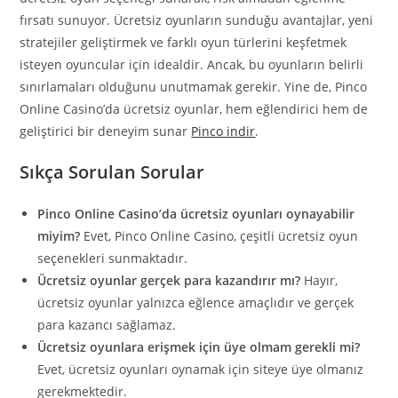
fırsatı sunuyor. Ücretsiz oyunların sunduğu avantajlar, yeni
stratejiler geliştirmek ve farklı oyun türlerini keşfetmek
isteyen oyuncular için idealdir. Ancak, bu oyunların belirli
sınırlamaları olduğunu unutmamak gerekir. Yine de, Pinco
Online Casino’da ücretsiz oyunlar, hem eğlendirici hem de
geliştirici bir deneyim sunar
Pinco indir
.
Sıkça Sorulan Sorular
Pinco Online Casino’da ücretsiz oyunları oynayabilir
miyim?
Evet, Pinco Online Casino, çeşitli ücretsiz oyun
seçenekleri sunmaktadır.
Ücretsiz oyunlar gerçek para kazandırır mı?
Hayır,
ücretsiz oyunlar yalnızca eğlence amaçlıdır ve gerçek
para kazancı sağlamaz.
Ücretsiz oyunlara erişmek için üye olmam gerekli mi?
Evet, ücretsiz oyunları oynamak için siteye üye olmanız
gerekmektedir.