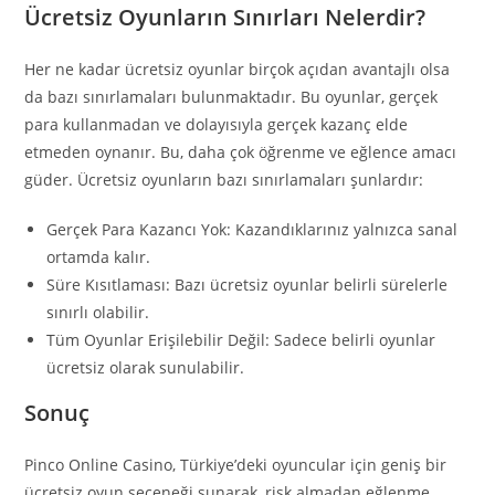
Ücretsiz Oyunların Sınırları Nelerdir?
Her ne kadar ücretsiz oyunlar birçok açıdan avantajlı olsa
da bazı sınırlamaları bulunmaktadır. Bu oyunlar, gerçek
para kullanmadan ve dolayısıyla gerçek kazanç elde
etmeden oynanır. Bu, daha çok öğrenme ve eğlence amacı
güder. Ücretsiz oyunların bazı sınırlamaları şunlardır:
Gerçek Para Kazancı Yok: Kazandıklarınız yalnızca sanal
ortamda kalır.
Süre Kısıtlaması: Bazı ücretsiz oyunlar belirli sürelerle
sınırlı olabilir.
Tüm Oyunlar Erişilebilir Değil: Sadece belirli oyunlar
ücretsiz olarak sunulabilir.
Sonuç
Pinco Online Casino, Türkiye’deki oyuncular için geniş bir
ücretsiz oyun seçeneği sunarak, risk almadan eğlenme