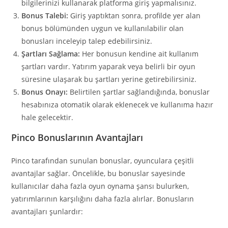
bilgilerinizi kullanarak platforma giriş yapmalısınız.
Bonus Talebi:
Giriş yaptıktan sonra, profilde yer alan
bonus bölümünden uygun ve kullanılabilir olan
bonusları inceleyip talep edebilirsiniz.
Şartları Sağlama:
Her bonusun kendine ait kullanım
şartları vardır. Yatırım yaparak veya belirli bir oyun
süresine ulaşarak bu şartları yerine getirebilirsiniz.
Bonus Onayı:
Belirtilen şartlar sağlandığında, bonuslar
hesabınıza otomatik olarak eklenecek ve kullanıma hazır
hale gelecektir.
Pinco Bonuslarının Avantajları
Pinco tarafından sunulan bonuslar, oyunculara çeşitli
avantajlar sağlar. Öncelikle, bu bonuslar sayesinde
kullanıcılar daha fazla oyun oynama şansı bulurken,
yatırımlarının karşılığını daha fazla alırlar. Bonusların
avantajları şunlardır: