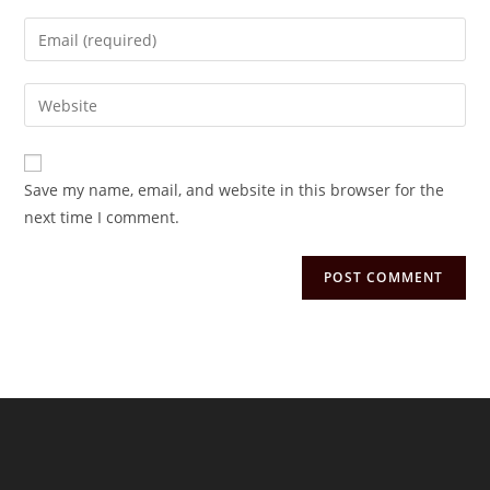
name
Enter
or
your
username
email
Enter
to
address
your
comment
to
website
comment
URL
Save my name, email, and website in this browser for the
(optional)
next time I comment.