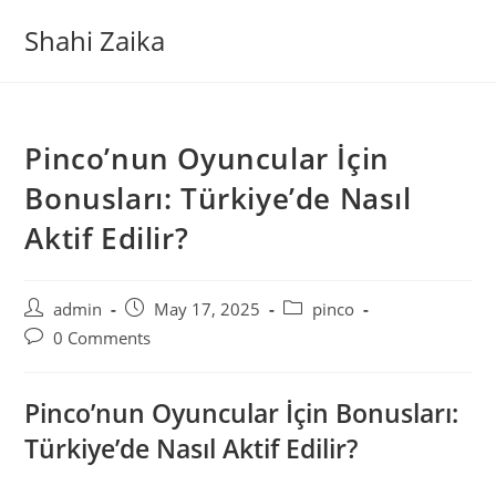
Skip
Shahi Zaika
to
content
Pinco’nun Oyuncular İçin
Bonusları: Türkiye’de Nasıl
Aktif Edilir?
Post
Post
Post
admin
May 17, 2025
pinco
author:
published:
category:
Post
0 Comments
comments:
Pinco’nun Oyuncular İçin Bonusları:
Türkiye’de Nasıl Aktif Edilir?