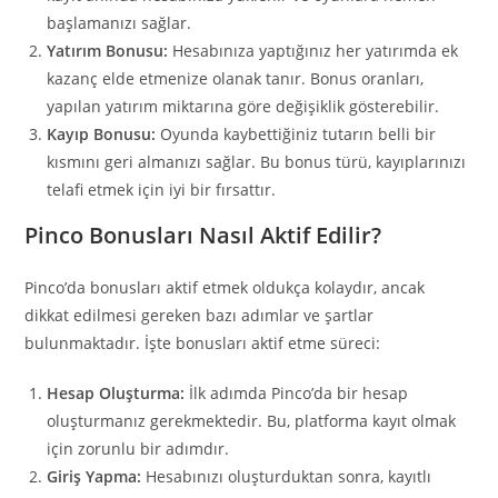
başlamanızı sağlar.
Yatırım Bonusu:
Hesabınıza yaptığınız her yatırımda ek
kazanç elde etmenize olanak tanır. Bonus oranları,
yapılan yatırım miktarına göre değişiklik gösterebilir.
Kayıp Bonusu:
Oyunda kaybettiğiniz tutarın belli bir
kısmını geri almanızı sağlar. Bu bonus türü, kayıplarınızı
telafi etmek için iyi bir fırsattır.
Pinco Bonusları Nasıl Aktif Edilir?
Pinco’da bonusları aktif etmek oldukça kolaydır, ancak
dikkat edilmesi gereken bazı adımlar ve şartlar
bulunmaktadır. İşte bonusları aktif etme süreci:
Hesap Oluşturma:
İlk adımda Pinco’da bir hesap
oluşturmanız gerekmektedir. Bu, platforma kayıt olmak
için zorunlu bir adımdır.
Giriş Yapma:
Hesabınızı oluşturduktan sonra, kayıtlı