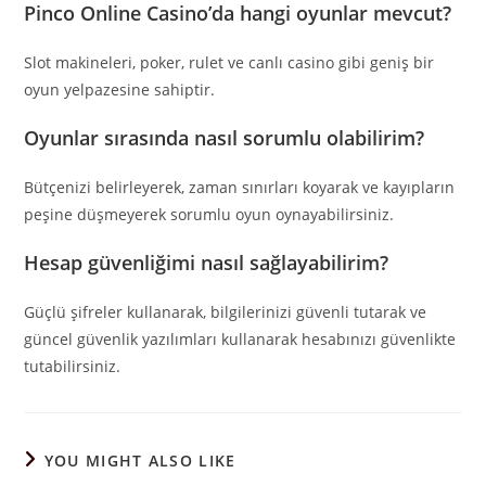
Pinco Online Casino’da hangi oyunlar mevcut?
Slot makineleri, poker, rulet ve canlı casino gibi geniş bir
oyun yelpazesine sahiptir.
Oyunlar sırasında nasıl sorumlu olabilirim?
Bütçenizi belirleyerek, zaman sınırları koyarak ve kayıpların
peşine düşmeyerek sorumlu oyun oynayabilirsiniz.
Hesap güvenliğimi nasıl sağlayabilirim?
Güçlü şifreler kullanarak, bilgilerinizi güvenli tutarak ve
güncel güvenlik yazılımları kullanarak hesabınızı güvenlikte
tutabilirsiniz.
YOU MIGHT ALSO LIKE