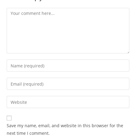
Comment
Enter
your
name
Enter
or
your
username
email
Enter
to
address
your
comment
to
website
comment
URL
Save my name, email, and website in this browser for the
(optional)
next time I comment.