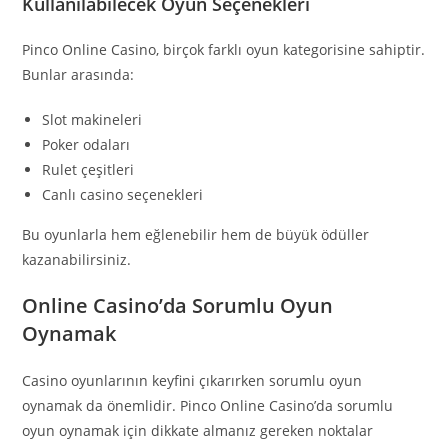
Kullanılabilecek Oyun Seçenekleri
Pinco Online Casino, birçok farklı oyun kategorisine sahiptir.
Bunlar arasında:
Slot makineleri
Poker odaları
Rulet çeşitleri
Canlı casino seçenekleri
Bu oyunlarla hem eğlenebilir hem de büyük ödüller
kazanabilirsiniz.
Online Casino’da Sorumlu Oyun
Oynamak
Casino oyunlarının keyfini çıkarırken sorumlu oyun
oynamak da önemlidir. Pinco Online Casino’da sorumlu
oyun oynamak için dikkate almanız gereken noktalar