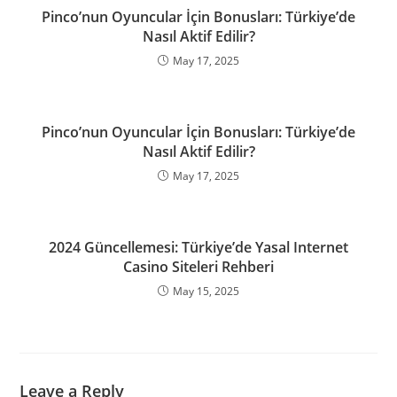
Pinco’nun Oyuncular İçin Bonusları: Türkiye’de
Nasıl Aktif Edilir?
May 17, 2025
Pinco’nun Oyuncular İçin Bonusları: Türkiye’de
Nasıl Aktif Edilir?
May 17, 2025
2024 Güncellemesi: Türkiye’de Yasal Internet
Casino Siteleri Rehberi
May 15, 2025
Leave a Reply