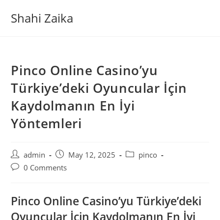
Skip
Shahi Zaika
to
content
Pinco Online Casino’yu
Türkiye’deki Oyuncular İçin
Kaydolmanın En İyi
Yöntemleri
Post
Post
Post
admin
May 12, 2025
pinco
author:
published:
category:
Post
0 Comments
comments:
Pinco Online Casino’yu Türkiye’deki
Oyuncular İçin Kaydolmanın En İyi