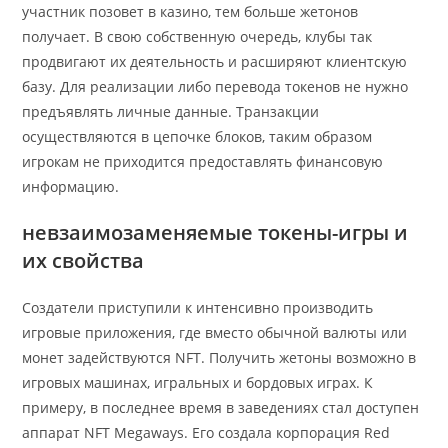
участник позовет в казино, тем больше жетонов
получает. В свою собственную очередь, клубы так
продвигают их деятельность и расширяют клиентскую
базу. Для реализации либо перевода токенов не нужно
предъявлять личные данные. Транзакции
осуществляются в цепочке блоков, таким образом
игрокам не приходится предоставлять финансовую
информацию.
невзаимозаменяемые токены-игры и
их свойства
Создатели приступили к интенсивно производить
игровые приложения, где вместо обычной валюты или
монет задействуются NFT. Получить жетоны возможно в
игровых машинах, игральных и бордовых играх. К
примеру, в последнее время в заведениях стал доступен
аппарат NFT Megaways. Его создала корпорация Red