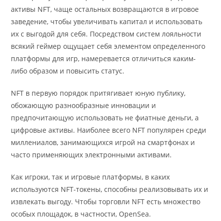
активы NFT, чаще остальных возвращаются в игровое
заведение, чтобы увеличивать капитал и использовать
их с выгодой для себя. Посредством систем лояльности
всякий геймер ощущает себя элементом определенного
платформы для игр, намеревается отличиться каким-
либо образом и повысить статус.
NFT в первую порядок притягивает юную публику,
обожающую разнообразные инновации и
предпочитающую использовать не фиатные деньги, а
цифровые активы. Наиболее всего NFT популярен среди
миллениалов, занимающихся игрой на смартфонах и
часто применяющих электронными активами.
Как игроки, так и игровые платформы, в каких
используются NFT-токены, способны реализовывать их и
извлекать выгоду. Чтобы торговли NFT есть множество
особых площадок, в частности, OpenSea.