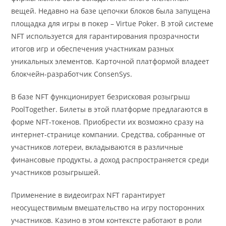
вещей. Недавно на базе цепочки блоков была запущена
площадка для игры в покер – Virtue Poker. В этой системе
NFT используется для гарантирования прозрачности
итогов игр и обеспечения участникам разных
уникальных элементов. Карточной платформой владеет
блокчейн-разработчик ConsenSys.
В базе NFT функционирует безрисковая розыгрыш
PoolTogether. Билеты в этой платформе предлагаются в
форме NFT-токенов. Приобрести их возможно сразу на
интернет-странице компании. Средства, собранные от
участников лотереи, вкладываются в различные
финансовые продукты, а доход распространяется среди
участников розыгрышей.
Применение в видеоиграх NFT гарантирует
неосуществимым вмешательство на игру посторонних
участников. Казино в этом контексте работают в роли