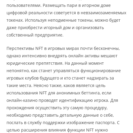
пользователями. Размещать пари в игорном доме
цифровой реальности советуется в невзаимозаменяемых
токенах. Используя неподменные токены, можно будет
даже приобрести игорный дом и организовать
собственный предприятие.
Перспективы NFT в игровых мирах почти бесконечны,
однако интенсивно внедрять онлайн активы мешают
юридические препятствия. На данный момент
непонятно, как станет управляться функционирование
игровых клубов будущего и кто станет надзирать за
такие места. Неясно также, каков является цель
использования NFT для анонимных беттинга, если
онлайн-казино проводят идентификацию игрока. Для
прохождения осуществить эту самую процедуру,
необходимо представить детальную данные о себе,
послать в службу поддержки изображение паспорта. С
целью расширения влияния функции NFT нужно