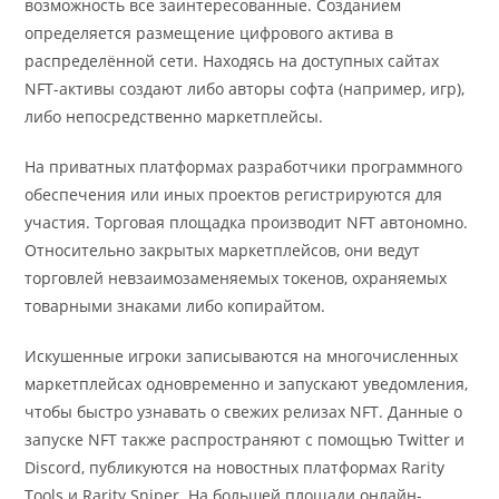
возможность все заинтересованные. Созданием
определяется размещение цифрового актива в
распределённой сети. Находясь на доступных сайтах
NFT-активы создают либо авторы софта (например, игр),
либо непосредственно маркетплейсы.
На приватных платформах разработчики программного
обеспечения или иных проектов регистрируются для
участия. Торговая площадка производит NFT автономно.
Относительно закрытых маркетплейсов, они ведут
торговлей невзаимозаменяемых токенов, охраняемых
товарными знаками либо копирайтом.
Искушенные игроки записываются на многочисленных
маркетплейсах одновременно и запускают уведомления,
чтобы быстро узнавать о свежих релизах NFT. Данные о
запуске NFT также распространяют с помощью Twitter и
Discord, публикуются на новостных платформах Rarity
Tools и Rarity Sniper. На большей площади онлайн-