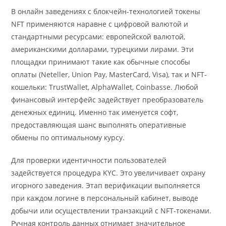
В онлайн заведениях с блокчейн-технологией токены
NFT применяются наравне с цифровой валютой и
стандартными ресурсами: европейской валютой,
американскими долларами, турецкими лирами. Эти
площадки принимают такие как обычные способы
оплаты (Neteller, Union Pay, MasterCard, Visa), так и NFT-
кошельки: TrustWallet, AlphaWallet, Coinbasse. Любой
финансовый интерфейс задействует преобразователь
денежных единиц. Именно так именуется софт,
предоставляющая шанс выполнять оперативные
обмены по оптимальному курсу.
Для проверки идентичности пользователей
задействуется процедура KYC. Это увеличивает охрану
игорного заведения. Этап верификации выполняется
при каждом логине в персональный кабинет, выводе
добычи или осуществлении транзакций с NFT-токенами.
Ручная контроль данных отнимает значительное