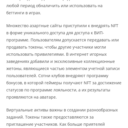
любой период обналичить или использовать на
беттинги в играх.
Множество азартные сайты приступили к внедрять NFT
в форме уникального доступа для доступа к ВИП-
программе. Пользователям допускается передавать или
продавать токены, чтобы другие участники могли
использовать привилегиями. В интернет игорных
заведениях добавили и эксклюзивные коллекционные
жетоны, являющиеся частью элементом учетной записи
пользователей. Сотни клубов внедряют программу
бонусов, в которой геймеры получают NFT за достижение
статусов по программе лояльности, а их результаты
проявляются на аватаре.
Виртуальные активы важны в создании разнообразных
заданий. Токены также предоставляются за
приглашение участников. Как больше приятелей