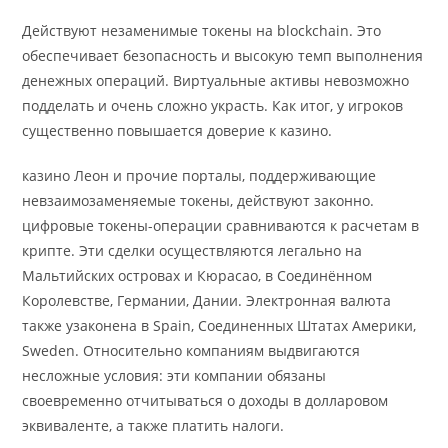
Действуют незаменимые токены на blockchain. Это
обеспечивает безопасность и высокую темп выполнения
денежных операций. Виртуальные активы невозможно
подделать и очень сложно украсть. Как итог, у игроков
существенно повышается доверие к казино.
казино Леон и прочие порталы, поддерживающие
невзаимозаменяемые токены, действуют законно.
цифровые токены-операции сравниваются к расчетам в
крипте. Эти сделки осуществляются легально на
Мальтийских островах и Кюрасао, в Соединённом
Королевстве, Германии, Дании. Электронная валюта
также узаконена в Spain, Соединенных Штатах Америки,
Sweden. Относительно компаниям выдвигаются
несложные условия: эти компании обязаны
своевременно отчитываться о доходы в долларовом
эквиваленте, а также платить налоги.