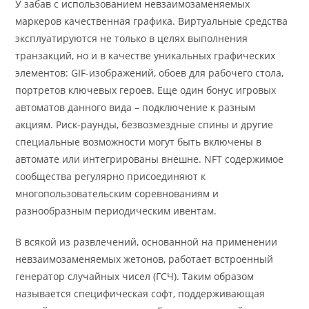
У забав с использованием невзаимозаменяемых
маркеров качественная графика. Виртуальные средства
эксплуатируются не только в целях выполнения
транзакций, но и в качестве уникальных графических
элементов: GIF-изображений, обоев для рабочего стола,
портретов ключевых героев. Еще один бонус игровых
автоматов данного вида – подключение к разным
акциям. Риск-раунды, безвозмездные спины и другие
специальные возможности могут быть включены в
автомате или интегрированы внешне. NFT содержимое
сообщества регулярно присоединяют к
многопользовательским соревнованиям и
разнообразным периодическим ивентам.
В всякой из развлечений, основанной на применении
невзаимозаменяемых жетонов, работает встроенный
генератор случайных чисел (ГСЧ). Таким образом
называется специфическая софт, поддерживающая