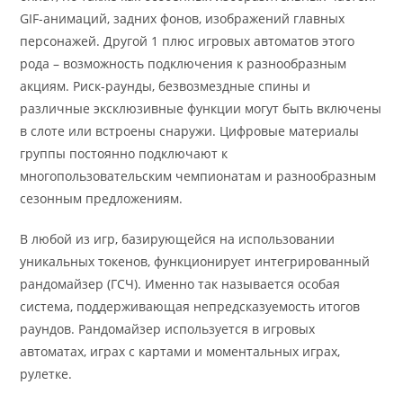
GIF-анимаций, задних фонов, изображений главных
персонажей. Другой 1 плюс игровых автоматов этого
рода – возможность подключения к разнообразным
акциям. Риск-раунды, безвозмездные спины и
различные эксклюзивные функции могут быть включены
в слоте или встроены снаружи. Цифровые материалы
группы постоянно подключают к
многопользовательским чемпионатам и разнообразным
сезонным предложениям.
В любой из игр, базирующейся на использовании
уникальных токенов, функционирует интегрированный
рандомайзер (ГСЧ). Именно так называется особая
система, поддерживающая непредсказуемость итогов
раундов. Рандомайзер используется в игровых
автоматах, играх с картами и моментальных играх,
рулетке.