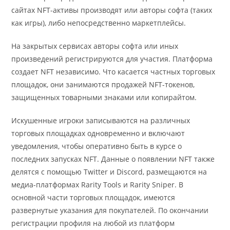
сайтах NFT-активы производят или авторы софта (таких
как игры), либо непосредственно маркетплейсы.
На закрытых сервисах авторы софта или иных
произведений регистрируются для участия. Платформа
создает NFT независимо. Что касается частных торговых
площадок, они занимаются продажей NFT-токенов,
защищенных товарными знаками или копирайтом.
Искушенные игроки записываются на различных
торговых площадках одновременно и включают
уведомления, чтобы оперативно быть в курсе о
последних запусках NFT. Данные о появлении NFT также
делятся с помощью Twitter и Discord, размещаются на
медиа-платформах Rarity Tools и Rarity Sniper. В
основной части торговых площадок, имеются
развернутые указания для покупателей. По окончании
регистрации профиля на любой из платформ