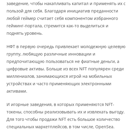
заведение, чтобы накапливать капитал и применять их с
пользой для себя. Благодаря инициатив преданности
любой геймер считает себя компонентом избранного
гейминг-портала, стремится как-то выделиться и
поднять уровень.
НФТ в первую очередь привлекает молодежную целевую
группу, любящую различные инновации и
предпочитающую пользоваться не фиатные деньги, а
цифровые активы. Больше из всех NFT популярен среди
миллениалов, занимающихся игрой на мобильных
устройствах и часто применяющих электронными
активами.
И игорные заведения, в которых применяются NFT-
токены, способны реализовывать их и извлекать выгоду.
Для того чтобы продажи NFT есть большое количество
специальных маркетплейсов, в том числе, OpenSea.