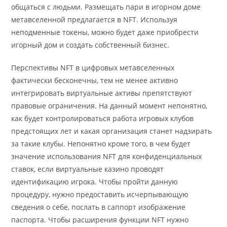
общаться с людьми. Размещать пари в игорном доме
метавселенной предлагается в NFT. Используя
неподменные токены, можно будет даже приобрести
игорный дом и создать собственный бизнес.
Перспективы NFT в цифровых метавселенных
фактически бесконечны, тем не менее активно
интегрировать виртуальные активы препятствуют
правовые ограничения. На данный момент непонятно,
как будет контролироваться работа игровых клубов
предстоящих лет и какая организация станет надзирать
за такие клубы. Непонятно кроме того, в чем будет
значение использования NFT для конфиденциальных
ставок, если виртуальные казино проводят
идентификацию игрока. Чтобы пройти данную
процедуру, нужно предоставить исчерпывающую
сведения о себе, послать в саппорт изображение
паспорта. Чтобы расширения функции NFT нужно