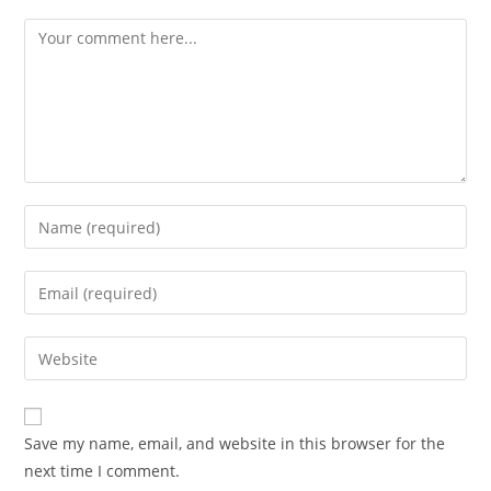
Comment
Enter
your
name
Enter
or
your
username
email
Enter
to
address
your
comment
to
website
comment
URL
Save my name, email, and website in this browser for the
(optional)
next time I comment.