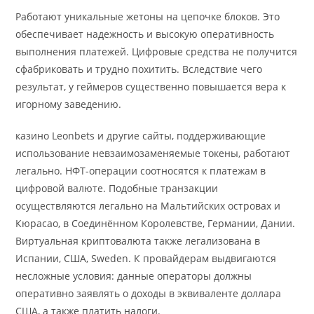
Работают уникальные жетоны на цепочке блоков. Это
обеспечивает надежность и высокую оперативность
выполнения платежей. Цифровые средства не получится
сфабриковать и трудно похитить. Вследствие чего
результат, у геймеров существенно повышается вера к
игорному заведению.
казино Leonbets и другие сайты, поддерживающие
использование невзаимозаменяемые токены, работают
легально. НФТ-операции соотносятся к платежам в
цифровой валюте. Подобные транзакции
осуществляются легально на Мальтийских островах и
Кюрасао, в Соединённом Королевстве, Германии, Дании.
Виртуальная криптовалюта также легализована в
Испании, США, Sweden. К провайдерам выдвигаются
несложные условия: данные операторы должны
оперативно заявлять о доходы в эквиваленте доллара
США, а также платить налоги.