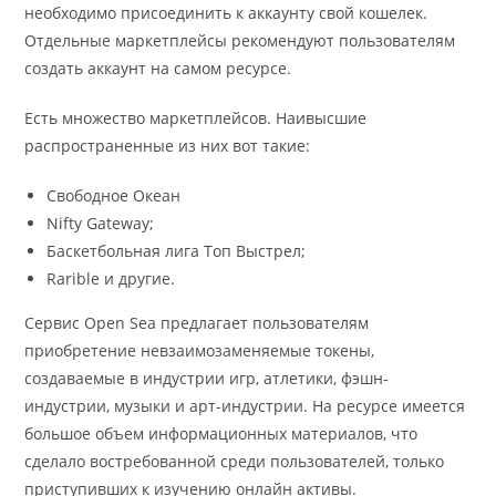
необходимо присоединить к аккаунту свой кошелек.
Отдельные маркетплейсы рекомендуют пользователям
создать аккаунт на самом ресурсе.
Есть множество маркетплейсов. Наивысшие
распространенные из них вот такие:
Свободное Океан
Nifty Gateway;
Баскетбольная лига Топ Выстрел;
Rarible и другие.
Сервис Open Sea предлагает пользователям
приобретение невзаимозаменяемые токены,
создаваемые в индустрии игр, атлетики, фэшн-
индустрии, музыки и арт-индустрии. На ресурсе имеется
большое объем информационных материалов, что
сделало востребованной среди пользователей, только
приступивших к изучению онлайн активы.