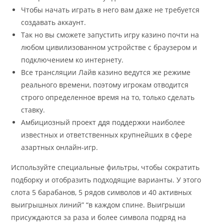
Чтобы начать играть в него вам даже не требуется
создавать аккаунт.
Так но вы сможете запустить игру казино почти на
любом цивилизованном устройстве с браузером и
подключением ко интернету.
Все трансляции Лайв казино ведутся же режиме
реального времени, поэтому игрокам отводится
строго определенное время на то, только сделать
ставку.
Амбициозный проект ддя поддержки наиболее
известных и ответственных крупнейших в сфере
азартных онлайн-игр.
Используйте специальные фильтры, чтобы сократить
подборку и отобразить подходящие варианты. У этого
слота 5 барабанов, 5 рядов символов и 40 активных
выигрышных линий” “в каждом спине. Выигрыши
присуждаются за раза и более символа подряд на