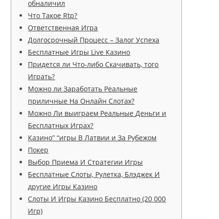
обналичил
Что Такое Rtp?
Ответственная Игра
Долгосрочный Процесс – Залог Успеха
Бесплатные Игры Live Казино
Придется ли Что-либо Скачивать, того
Играть?
Можно ли Заработать Реальные
приличные На Онлайн Слотах?
Можно Ли выиграем Реальные Деньги и
Бесплатных Играх?
Казино” “игры В Латвии и За Рубежом
Покер
Выбор Приема И Стратегии Игры
Бесплатные Слоты, Рулетка, Блэджек И
другие Игры Казино
Слоты И Игры Казино Бесплатно (20 000
Игр)