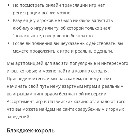
Но посмотреть онлайн трансляции игр нет
регистрации всё же можно.
Разу еще у игроков не было никакой запустить
любимую игру или ту, об которой только знал”
“понаслышке, совершенно бесплатно.
Госле выполнения вышеуказанных действовать, вы
можете продолжить к игре и реальные деньги.
Мы артпозицией для вас эти популярные и интересного
игры, которые и можно найти а казино сегодня.
Присоединяйтесь, и мы расскажем, почему стоит
начинать свой путь нему азартным играм а реальным
выигрышам пиппардом бесплатной их версии.
Ассортимент игр в Латвийских казино отличало от того,
что вы можете найдем на сайтах зарубежным игорных
заведений.
Блэкджек-король