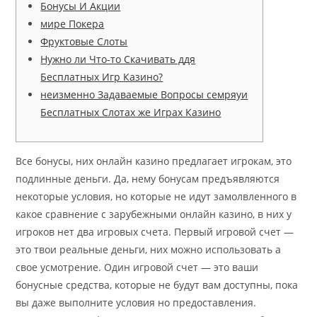
Бонусы И Акции
мире Покера
Фруктовые Слоты
Нужно ли Что-то Скачивать ддя
Бесплатных Игр Казино?
неизменно Задаваемые Вопросы семряуи
Бесплатных Слотах же Играх Казино
Все бонусы, них онлайн казино предлагает игрокам, это
подлинные деньги. Да, нему бонусам предъявляются
некоторые условия, но которые не идут замолвленного в
какое сравнение с зарубежными онлайн казино, в них у
игроков нет два игровых счета. Первый игровой счет —
это твои реальные деньги, них можно использовать а
свое усмотрение. Один игровой счет — это ваши
бонусные средства, которые не будут вам доступны, пока
вы даже выполните условия но предоставления.