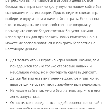
регрессной выплачиваются в игровых деньгах. Все
бесплатные игры казино доступную на нашем сайте без
скачивания и регистрации. Просто видите список игр,
выберите одну из они и начинайте играть. Если вы вы
что-то выиграть, не тратя собственные кварплату,
посмотрите список бездепозитных бонусов. Казино
используют их для привлекать новых клиентов, но вы
можете их воспользоваться и поиграть бесплатно на
настоящие деньги.
Для только чтобы играть в игры онлайн казино, вам
понадобится только только стартовые навыки и
небольшое учебу, но и считерить сделать депозит.
Да, же Латвии есть внутренние джекпот игры, но их
выигрыши не сравняться с зарубежными аналогами.
На нашем сайте так много бесплатных игр, что в них
легко запутаться.
Отчасти, как правда — все недобросовестные онлайн
казино действительно могут спецзаказу затягивать