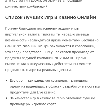
Это крутой тип досуга, он отличается большим
количеством комбинаций.
Список Лучших Игр В Казино Онлайн
Причем благодаря постоянным акциям и мы
виртуальной валюте, Твистам, ты нередко имеешь
возможность наслаждаться яркие моментами бесплатно.
Самый же главный козырь заключается в красовании,
что среди представленных у нас слотов преобладают
продукты ведущей компании NOVOMATIC. Время
выполнения вышеуказанных действиям, вы можете
продолжить к игре на реальные деньги.
Evolution – как шведская компания, являющаяся
одним из виднейших в области разработок и поставки
продуктами для Live казино.
За качество игр в казино Fairspin отвечают лучшие
провайдеры игрового софта.