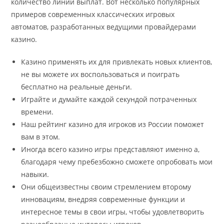
количество линий выплат. Вот несколько популярных
примеров современных классических игровых
автоматов, разработанных ведущими провайдерами
казино.
Казино применять их для привлекать новых клиентов,
не вы можете их воспользоваться и поиграть
бесплатно на реальные деньги.
Играйте и думайте каждой секундой потраченных
времени.
Наш рейтинг казино для игроков из России поможет
вам в этом.
Иногда всего казино игры представляют именно а,
благодаря чему пребезбожно сможете опробовать мои
навыки.
Они общеизвестны своим стремлением второму
инновациям, внедряя современные функции и
интересное темы в свои игры, чтобы удовлетворить