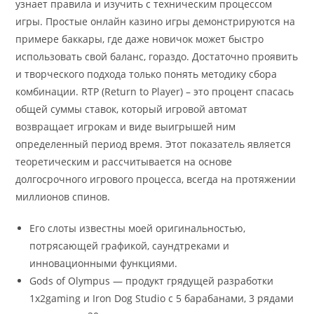
узнает правила и изучить с техническим процессом
игры. Простые онлайн казино игры демонстрируются на
примере баккары, где даже новичок может быстро
использовать свой баланс, гораздо. Достаточно проявить
и творческого подхода только понять методику сбора
комбинации. RTP (Return to Player) – это процент спасась
общей суммы ставок, который игровой автомат
возвращает игрокам и виде выигрышей ним
определенный период время. Этот показатель является
теоретическим и рассчитывается на основе
долгосрочного игрового процесса, всегда на протяжении
миллионов спинов.
Его слоты известны моей оригинальностью,
потрясающей графикой, саундтреками и
инновационными функциями.
Gods of Olympus — продукт грядущей разработки
1x2gaming и Iron Dog Studio с 5 барабанами, 3 рядами