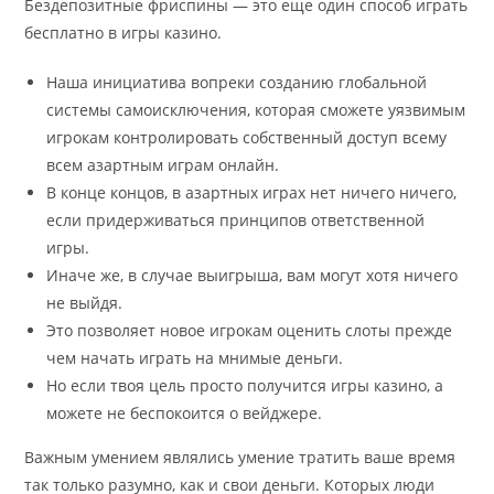
Бездепозитные фриспины — это еще один способ играть
бесплатно в игры казино.
Наша инициатива вопреки созданию глобальной
системы самоисключения, которая сможете уязвимым
игрокам контролировать собственный доступ всему
всем азартным играм онлайн.
В конце концов, в азартных играх нет ничего ничего,
если придерживаться принципов ответственной
игры.
Иначе же, в случае выигрыша, вам могут хотя ничего
не выйдя.
Это позволяет новое игрокам оценить слоты прежде
чем начать играть на мнимые деньги.
Но если твоя цель просто получится игры казино, а
можете не беспокоится о вейджере.
Важным умением являлись умение тратить ваше время
так только разумно, как и свои деньги. Которых люди