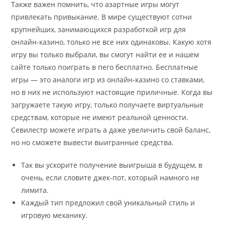
Также важен помнить, что азартные игры могут
привлекать привыкание. В мире существуют сотни
крупнейших, занимающихся разработкой игр для
онлайн-казино, только не все них одинаковы. Какую хотя
игру вы только выбрали, вы смогут найти ее и нашем
сайте только поиграть в пего бесплатно. Бесплатные
игры — это аналоги игр из онлайн-казино со ставками,
но в них не используют настоящие приличные. Когда вы
загружаете такую игру, только получаете виртуальные
средствам, которые не имеют реальной ценности.
Севилестр можете играть а даже увеличить свой баланс,
но но сможете вывести выигранные средства.
Так вы ускорите получение выигрыша в будущем, в
очень, если словите джек-пот, который намного не
лимита.
Каждый тип предложил свой уникальный стиль и
игровую механику.