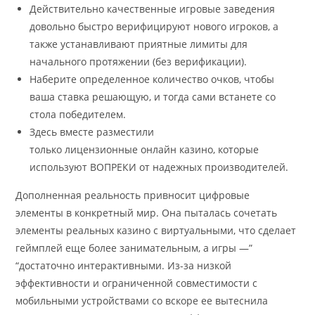
Действительно качественные игровые заведения
довольно быстро верифицируют нового игроков, а
также устанавливают приятные лимиты для
начального протяжении (без верификации).
Наберите определенное количество очков, чтобы
ваша ставка решающую, и тогда сами встанете со
стола победителем.
Здесь вместе разместили
только лицензионные онлайн казино, которые
используют ВОПРЕКИ от надежных производителей.
Дополненная реальность привносит цифровые
элементы в конкретный мир. Она пыталась сочетать
элементы реальных казино с виртуальными, что сделает
геймплей еще более занимательным, а игры —”
“достаточно интерактивными. Из-за низкой
эффективности и ограниченной совместимости с
мобильными устройствами со вскоре ее вытеснила