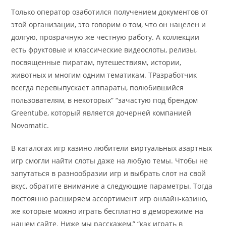
Только оператор озаботился получением документов от
этой организации, это говорим о том, что он нацелен и
долгую, прозрачную же честную работу. А коллекции
есть фруктовые и классические видеослоты, релизы,
посвященные пиратам, путешествиям, истории,
животных и многим одним тематикам. TРазработчик
всегда перевыпускает аппараты, полюбившийся
пользователям, в некоторых” “зачастую под брендом
Greentube, который является дочерней компанией
Novomatic.
В каталогах игр казино любители виртуальных азартных
игр смогли найти слоты даже на любую темы. Чтобы не
запутаться в разнообразии игр и выбрать слот на свой
вкус, обратите внимание а следующие параметры. Тогда
постоянно расширяем ассортимент игр онлайн-казино,
же которые можно играть бесплатно в деморежиме на
нашем сайте. Ниже мы расскажем,” “как играть в