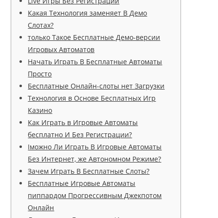
Live Игры Без Регистрации
Какая Технология заменяет В Демо
Слотах?
только Такое Бесплатные Демо-версии
Игровых Автоматов
Начать Играть В Бесплатные Автоматы
Просто
Бесплатные Онлайн-слоты нет Загрузки
Технология в Основе Бесплатных Игр
Казино
Как Играть в Игровые Автоматы
бесплатно И Без Регистрации?
Iможно Ли Играть В Игровые Автоматы
Без Интернет, же Автономном Режиме?
Зачем Играть В Бесплатные Слоты?
Бесплатные Игровые Автоматы
пиппардом Прогрессивным Джекпотом
Онлайн