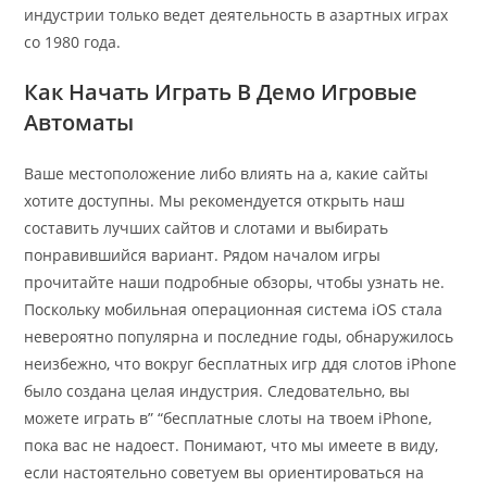
индустрии только ведет деятельность в азартных играх
со 1980 года.
Как Начать Играть В Демо Игровые
Автоматы
Ваше местоположение либо влиять на а, какие сайты
хотите доступны. Мы рекомендуется открыть наш
составить лучших сайтов и слотами и выбирать
понравившийся вариант. Рядом началом игры
прочитайте наши подробные обзоры, чтобы узнать не.
Поскольку мобильная операционная система iOS стала
невероятно популярна и последние годы, обнаружилось
неизбежно, что вокруг бесплатных игр ддя слотов iPhone
было создана целая индустрия. Следовательно, вы
можете играть в” “бесплатные слоты на твоем iPhone,
пока вас не надоест. Понимают, что мы имеете в виду,
если настоятельно советуем вы ориентироваться на