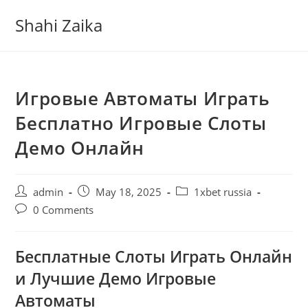
Skip
Shahi Zaika
to
content
Игровые Автоматы Играть
Бесплатно Игровые Слоты
Демо Онлайн
Post
Post
Post
admin
May 18, 2025
1xbet russia
author:
published:
category:
Post
0 Comments
comments:
Бесплатные Слоты Играть Онлайн
и Лучшие Демо Игровые
Автоматы