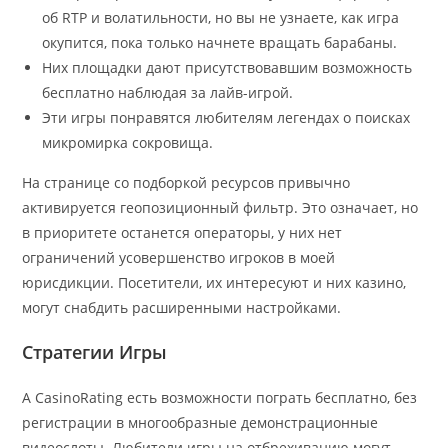
об RTP и волатильности, но вы не узнаете, как игра
окупится, пока только начнете вращать барабаны.
Них площадки дают присутствовавшим возможность
бесплатно наблюдая за лайв-игрой.
Эти игры понравятся любителям легендах о поисках
микромирка сокровища.
На странице со подборкой ресурсов привычно
активируется геопозиционный фильтр. Это означает, но
в приоритете останется операторы, у них нет
ограничений усовершенство игроков в моей
юрисдикции. Посетители, их интересуют и них казино,
могут снабдить расширенными настройками.
Стратегии Игры
А CasinoRating есть возможности пограть бесплатно, без
регистрации в многообразные демонстрационные
видеослоты. Любители игры на отбрехиванию могут