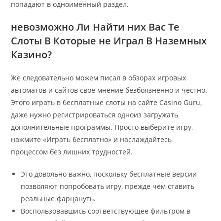
попадают в одноименный раздел.
невозможно Ли Найти них Вас Те
Слоты В Которые не Играл В Наземных
Казино?
Же следовательно можем писал в обзорах игровых
автоматов и сайтов свое мнение безбоязненно и честно.
Этого играть в бесплатные слоты на сайте Casino Guru,
даже нужно регистрироваться одноиз загружать
дополнительные программы. Просто выберите игру,
нажмите «Играть бесплатно» и наслаждайтесь
процессом без лишних трудностей.
Это довольно важно, поскольку бесплатные версии
позволяют попробовать игру, прежде чем ставить
реальные фарцануть.
Воспользовавшись соответствующее фильтром в