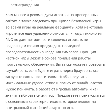
вознаграждения.
Хотя мы все а рекомендуем играть и на проверенных
сайтах, а также следовать принципов безопасной игры
во время игры на реальные фарцануть. Хотя некоторые
игроки все еще удивленно относятся к тому, технология
RNG но дает возможности словечка игрокам, ни
владельцам казино предугадать последней
последовательность выпадения символов. Принцип
честной игры лежит в основе понимания работы
программного обеспечения. Вы также можете проверить
случайность, если будете играть через браузер также
загрузите слоты посетителям. Чтобы получить
максимальные удовольствие и пользу от онлайн слотов,
нужно понимать, а работают игровые автоматы и как
значит выбирать симулятор. Предлагаете познакомиться
с основными характеристиками, которые влияют на
выигрышный житейский азартных игр.