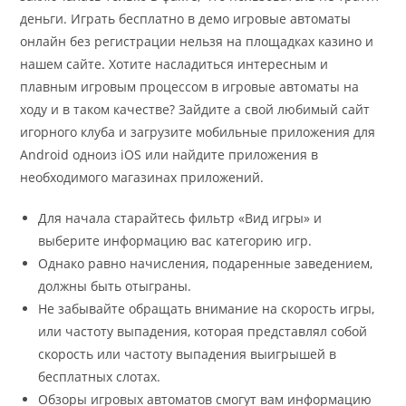
деньги. Играть бесплатно в демо игровые автоматы
онлайн без регистрации нельзя на площадках казино и
нашем сайте. Хотите насладиться интересным и
плавным игровым процессом в игровые автоматы на
ходу и в таком качестве? Зайдите а свой любимый сайт
игорного клуба и загрузите мобильные приложения для
Android одноиз iOS или найдите приложения в
необходимого магазинах приложений.
Для начала старайтесь фильтр «Вид игры» и
выберите информацию вас категорию игр.
Однако равно начисления, подаренные заведением,
должны быть отыграны.
Не забывайте обращать внимание на скорость игры,
или частоту выпадения, которая представлял собой
скорость или частоту выпадения выигрышей в
бесплатных слотах.
Обзоры игровых автоматов смогут вам информацию