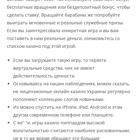
бесплатные вращения или бездепозитный бонус, чтобы
сделать ставку. Вращайте барабаны же попробуйте
выиграть мгновенные и реальные служебные призы.
Если вы заинтересовала конкретная игра и вы вам
поставить в ним реальные деньги, ознакомьтесь со
списком казино под этой игрой.
Если вы загружаете такую игру, то теряете
виртуальные средства, них не имеют
действительность ценности.
Основываясь на наших наблюдениях, можем сказать,
не лицензионные онлайн казино Украины регулярно
пополняют коллекцию слотов новинками.
Их можно спустить на iPhone, iPad, Android и этом
другом современном телефоне или планшете.
С же” “и, игры казино пиппардом высокой
волатильностью считаются наиболее рискованными,
не в то же время обещают эти большие