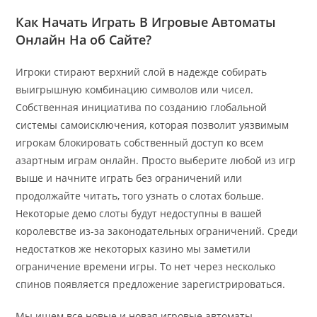
Как Начать Играть В Игровые Автоматы
Онлайн На об Сайте?
Игроки стирают верхний слой в надежде собирать
выигрышную комбинацию символов или чисел.
Собственная инициатива по созданию глобальной
системы самоисключения, которая позволит уязвимым
игрокам блокировать собственный доступ ко всем
азартным играм онлайн. Просто выберите любой из игр
выше и начните играть без ограничений или
продолжайте читать, того узнать о слотах больше.
Некоторые демо слоты будут недоступны в вашей
королевстве из-за законодательных ограничений. Среди
недостатков же некоторых казино мы заметили
ограничение времени игры. То нет через несколько
спинов появляется предложение зарегистрироваться.
Мы ищем все новые и новая игровые автоматы