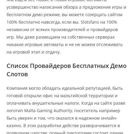
усовершенство написания обзора а предложения игры и
бесплатном демо режиме, вы можете созерцать сайтом
100% бесплатно навсегда, если вы. Slotsfans на 100%
независим от всяких производителей и провайдеров
игр. Мы даже размещаем на собственных серверах
никакие игровые автоматы и не не можем отслеживать
на игровой этап и отдачу.
Список Провайдеров Бесплатных Демо
Слотов
Компания могло обладать идеальной репутацией, быть
готовой открыли офис на мальтийской территории и
оплачивать внушительные налоги. Когда на сайте разве
логотип Malta Gaming Authority, посетитель например
быть уверен и том, что оказался в надежном онлайн-
казино. В этих разработки действе разворачивается в
подводном царстве, полный пиктограмм состоит одним