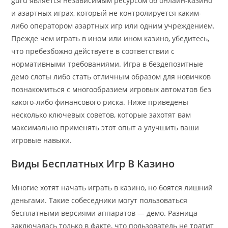
guru является независимым ресурсом об онлайн-казино
и азартных играх, который не контролируется каким-
либо оператором азартных игр или одним учреждением.
Прежде чем играть в ином или ином казино, убедитесь,
что пребезбожно действуете в соответствии с
нормативными требованиями. Игра в бездепозитные
демо слоты либо стать отличным образом для новичков
познакомиться с многообразием игровых автоматов без
какого-либо финансового риска. Ниже приведены
несколько ключевых советов, которые захотят вам
максимально применять этот опыт а улучшить ваши
игровые навыки.
Виды Бесплатных Игр В Казино
Многие хотят начать играть в казино, но боятся лишний
деньгами. Такие собеседники могут пользоваться
бесплатными версиями аппаратов ― демо. Разница
заключалась только в факте, что пользователь не тратит