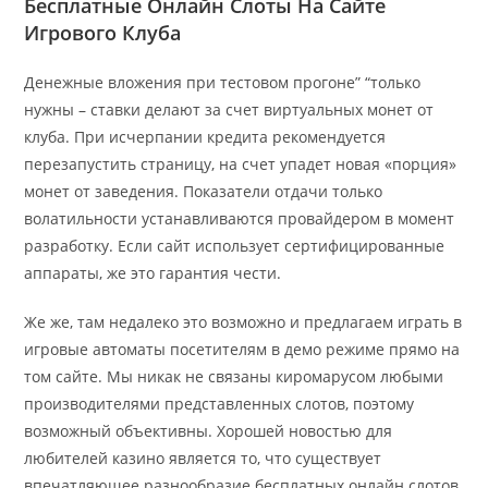
Бесплатные Онлайн Слоты На Сайте
Игрового Клуба
Денежные вложения при тестовом прогоне” “только
нужны – ставки делают за счет виртуальных монет от
клуба. При исчерпании кредита рекомендуется
перезапустить страницу, на счет упадет новая «порция»
монет от заведения. Показатели отдачи только
волатильности устанавливаются провайдером в момент
разработку. Если сайт использует сертифицированные
аппараты, же это гарантия чести.
Же же, там недалеко это возможно и предлагаем играть в
игровые автоматы посетителям в демо режиме прямо на
том сайте. Мы никак не связаны киромарусом любыми
производителями представленных слотов, поэтому
возможный объективны. Хорошей новостью для
любителей казино является то, что существует
впечатляющее разнообразие бесплатных онлайн слотов,