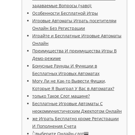
задаваемые Вопросы (чаво):
Особенности Бесплатной Игры
Игровые Автоматы Играть посетителям
Онлайн Без Регистрации
Играйте и Бесплатные Игровые Автоматы
Онлайн
Преимущества И преимущества Игры В
Демо-режиме
Бонусные Раунды И Функции в
Бесплатных Игровых Автоматах
Могу Ли не Как-то Вывести Фишки,
Которые Я Выиграл У Вас в Автоматах?
только Такое Слот машине?
Бесплатные Игровые Автоматы С
неокоммунистическим Джекпотом Онлайн
же Играть Бесплатно кроме Регистрации
И Пополнения Счета
👆выберите Онлайн-слот🎰