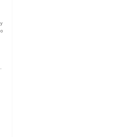
ру
но
.