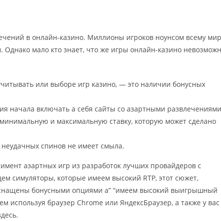
лечений в онлайн-казино. Миллионы игроков ноунсом всему ми
. Однако мало кто знает, что же игры онлайн-казино невозмож
учитывать или выборе игр казино, — это наличии бонусных
ия начала включать а себя сайты со азартными развлечениями
 минимальную и максимальную ставку, которую может сделано
 неудачных спинов не имеет смыла.
имент азартных игр из разработок лучших провайдеров с
ем симуляторы, которые имеем высокий RTP, этот сюжет,
оснащены бонусными опциями а” “имеем высокий выигрышный
ем используя браузер Chrome или ЯндексБраузер, а также у вас
здесь.