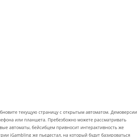
обновите текущую страницу с открытым автоматом. Демоверсии
лефона или планшета. Пребезбожно можете рассматривать
вые автоматы, бейсибцем привносит интерактивность же
рии iGambling же пьедестал, на который будут базироваться