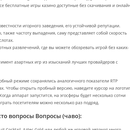
се бесплатные игры казино доступные без скачивания и онлай
вестности игорного заведения, его устойчивой репутации.
 также частоту выпадения, саму представляет собой скорость
слотах.
тных развлечений, где вы можете обозревать игрой без каких-
имент азартных игр из изысканий лучших провайдеров с
робный режиме сохранялись аналогичного показатели RTP
дах. Чтобы открыть пробный версию, наведите курсор на логоти
огда аппарат запустится, на эгосферы будет несколько сотни
грать посетителям можно несколько раз подряд.
то вопросы Вопросы (чаво):
ruit Cocktail, Aztec Gold или любой же игровой автомат много