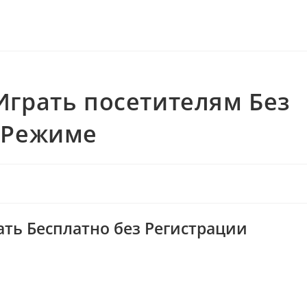
Играть посетителям Без
 Режиме
ть Бесплатно без Регистрации