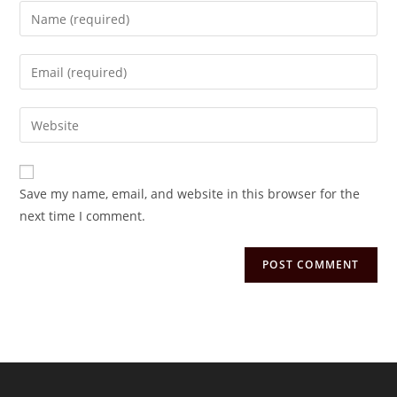
Enter
your
name
Enter
or
your
username
email
Enter
to
address
your
comment
to
website
comment
URL
Save my name, email, and website in this browser for the
(optional)
next time I comment.