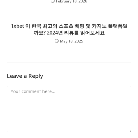
February 18, 2026
1xbet 이 한국 최고의 스포츠 베팅 및 카지노 플랫폼일
까요? 2024년 리뷰를 읽어보세요
May 18, 2025
Leave a Reply
Comment