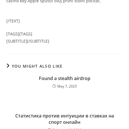
casino kdy Apple spustil svůj první stolní počítač.
[/TEXT]
[TAGS][TAGS]
[SUBTITLE][/SUBTITLE]
YOU MIGHT ALSO LIKE
Found a stealth airdrop
May 7, 2025
Статистика против интуиции в ставках на
спорт онлайн