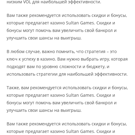
низким VOL для наибольшей эффективности.
Вам также рекомендуется использовать скидки и бонусы,
которые предлагает казино Sultan Games. Скидки и
бонусы могут помочь вам увеличить свой банкрол и
улучшить свои шансы на выигрыш.
В любом случае, важно помнить, что стратегия – это
ключ к успеху в казино. Вам нужно выбрать игру, которая
подходят вам по уровню сложности и бюджету, и
использовать стратегии для наибольшей эффективности.
Также, вам рекомендуется использовать скидки и бонусы,
которые предлагает казино Sultan Games. Скидки и
бонусы могут помочь вам увеличить свой банкрол и
улучшить свои шансы на выигрыш.
Вам также рекомендуется использовать скидки и бонусы,
которые предлагает казино Sultan Games. Скидки и