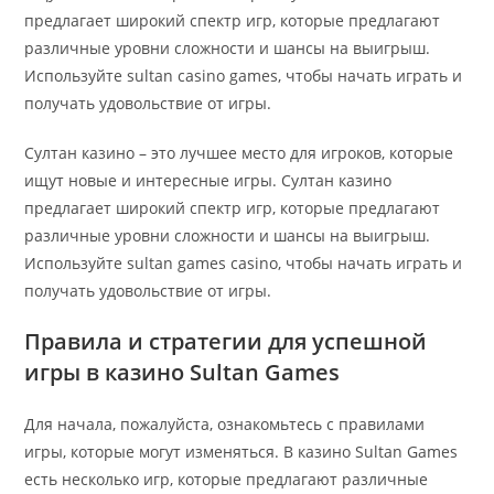
предлагает широкий спектр игр, которые предлагают
различные уровни сложности и шансы на выигрыш.
Используйте sultan casino games, чтобы начать играть и
получать удовольствие от игры.
Султан казино – это лучшее место для игроков, которые
ищут новые и интересные игры. Султан казино
предлагает широкий спектр игр, которые предлагают
различные уровни сложности и шансы на выигрыш.
Используйте sultan games casino, чтобы начать играть и
получать удовольствие от игры.
Правила и стратегии для успешной
игры в казино Sultan Games
Для начала, пожалуйста, ознакомьтесь с правилами
игры, которые могут изменяться. В казино Sultan Games
есть несколько игр, которые предлагают различные