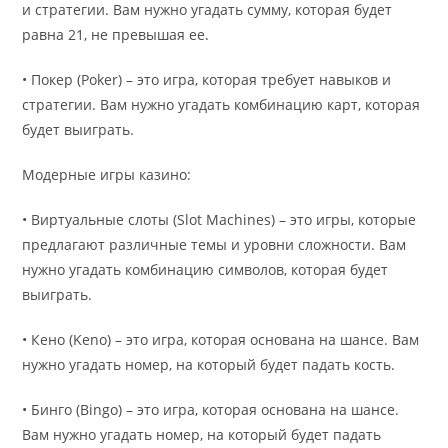
и стратегии. Вам нужно угадать сумму, которая будет
равна 21, не превышая ее.
• Покер (Poker) – это игра, которая требует навыков и
стратегии. Вам нужно угадать комбинацию карт, которая
будет выиграть.
Модерные игры казино:
• Виртуальные слоты (Slot Machines) – это игры, которые
предлагают различные темы и уровни сложности. Вам
нужно угадать комбинацию символов, которая будет
выиграть.
• Кено (Keno) – это игра, которая основана на шансе. Вам
нужно угадать номер, на который будет падать кость.
• Бинго (Bingo) – это игра, которая основана на шансе.
Вам нужно угадать номер, на который будет падать