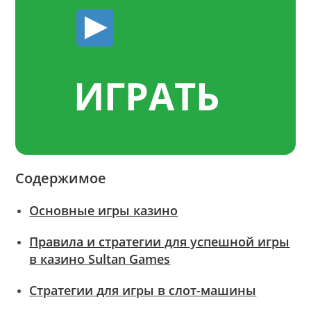
ИГРАТЬ
Содержимое
Основные игры казино
Правила и стратегии для успешной игры
в казино Sultan Games
Стратегии для игры в слот-машины