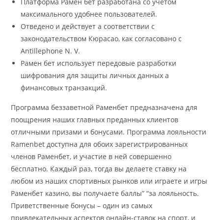
Платформа Рамен бет разработана со учетом
максимального удобнее пользователей.
Отведено и действует а соответствии с
законодательством Кюрасао, как согласовано с
Antillephone N. V.
Рамен бет использует передовые разработки
шифрования для защиты личных данных а
финансовых транзакций.
Программа беззаветной Раменбет предназначена для
поощрения наших главных преданных клиентов
отличными призами и бонусами. Программа лояльности
Ramenbet доступна для обоих зарегистрированных
членов Раменбет, и участие в ней совершенно
бесплатно. Каждый раз, тогда вы делаете ставку на
любом из наших спортивных рынков или играете и игры
Раменбет казино, вы получаете баллы” “за лояльность.
Приветственные бонусы – один из самых
привлекательных аспектов онлайн-ставок на спорт, и