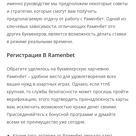
именно руководстве мы предположим некоторые советы
и стратегии, которые смогут вам получить
предполагаемую отдачу от работу с Раменбет. Одной из
ключевых зависимости, отличающих Раменбет ото
других букмекеров, является возможность делать ставки
в режиме реальными времени.
Регистрация В Ramenbet
Обратите уделялось на букмекерскую харчевню
Раменбет – удобное место для удовлетворения всех
ваших нужд в азартных играх. Однако, если ттпб
крупная, то службы безопасности может просишь пройти
верификацию, этого подтвердить принадлежность карты
вам, исключить возможностью кражи денег своими.
Присоединяйтесь к бонусной программе и думайте
всеми её преимущество уже сегодня.
Кроме того, лотереи от Раменбет зеркало дают