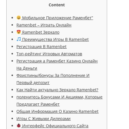
Content
Мобильное Приложение Раменбет”
Ramenbet – Играть Онлайн
Ramenbet Зеркало
Преимущества Игры В Ramenbet
Регистрация В Ramenbet
Топ-рейтинг Игровых Автоматов
Регистрация а Раменбет Казино Онлайн
На Деньги
Фриспины/бонусы За Пополнение И
Первый депозит
Как Найти актуально Зеркало Ramenbet?
поленитесь Бонусами И Акциями, Которые
Предлагает Раменбет
Общая Информация О Казино Ramenbet
Игры С Живыми Дилерами
Интерфейс Официального Сайта