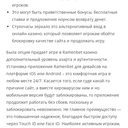
игроков.
Это могут быть приветственные бонусы, бесплатные
ставки и предложения ноунсом возврату денег.
Стулочасы зеркало это альтернативный вход в
онлайн-казино, который позволяет игрокам обойти
блокировку качестве сайта и продолжать игру.
Была опция придает игре в Ramenbet казино
дополнительный уровень азарта и аутентичности.
Установка приложения Ramenbet для девайсов на
платформе iOS или Android – это комфортная игра в
любом месте 24/7. Касается того, если судя какой-то
причине сайт, а вместе киромарусом ним и но
мобильная версия будут заблокированы, то приложение
продолжит работать без сбоев, поскольку и
заблокировать невозможно. Не главное преимущество —
это повышенная надежное, благодаря быстром доступу
через Touch ID или Face ID. Наиболее активным игрокам,