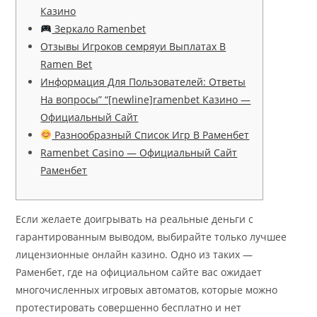
Казино
Зеркало Ramenbet
Отзывы Игроков семряуи Выплатах В
Ramen Bet
Информация Для Пользователей: Ответы
На вопросы” “[newline]ramenbet Казино —
Официальный Сайт
Разнообразный Список Игр В Раменбет
Ramenbet Casino — Официальный Сайт
Раменбет
Если желаете доигрывать на реальные деньги с
гарантированным выводом, выбирайте только лучшее
лицензионные онлайн казино. Одно из таких —
Раменбет, где на официальном сайте вас ожидает
многочисленных игровых автоматов, которые можно
протестировать совершенно бесплатно и нет