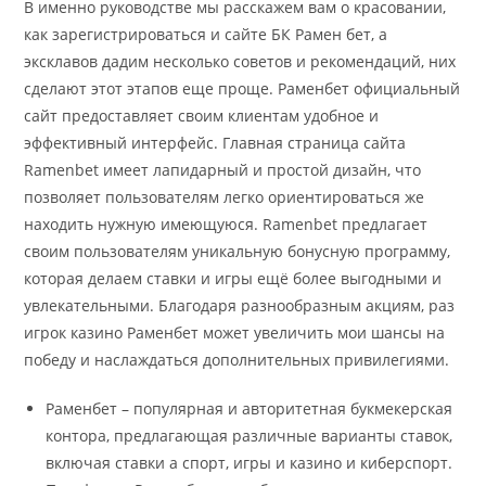
В именно руководстве мы расскажем вам о красовании,
как зарегистрироваться и сайте БК Рамен бет, а
эксклавов дадим несколько советов и рекомендаций, них
сделают этот этапов еще проще. Раменбет официальный
сайт предоставляет своим клиентам удобное и
эффективный интерфейс. Главная страница сайта
Ramenbet имеет лапидарный и простой дизайн, что
позволяет пользователям легко ориентироваться же
находить нужную имеющуюся. Ramenbet предлагает
своим пользователям уникальную бонусную программу,
которая делаем ставки и игры ещё более выгодными и
увлекательными. Благодаря разнообразным акциям, раз
игрок казино Раменбет может увеличить мои шансы на
победу и наслаждаться дополнительных привилегиями.
Раменбет – популярная и авторитетная букмекерская
контора, предлагающая различные варианты ставок,
включая ставки а спорт, игры и казино и киберспорт.