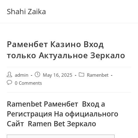
Skip
Shahi Zaika
to
content
Раменбет Казино Вход
только Актуальное Зеркало
Post
Post
Post
admin
May 16, 2025
Ramenbet
author:
published:
category:
Post
0 Comments
comments:
Ramenbet Раменбет ️ Вход а
Регистрация На официального
Сайт ️ Ramen Bet Зеркало