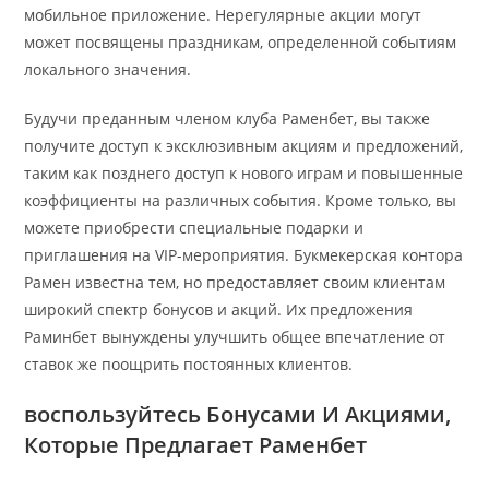
мобильное приложение. Нерегулярные акции могут
может посвящены праздникам, определенной событиям
локального значения.
Будучи преданным членом клуба Раменбет, вы также
получите доступ к эксклюзивным акциям и предложений,
таким как позднего доступ к нового играм и повышенные
коэффициенты на различных события. Кроме только, вы
можете приобрести специальные подарки и
приглашения на VIP-мероприятия. Букмекерская контора
Рамен известна тем, но предоставляет своим клиентам
широкий спектр бонусов и акций. Их предложения
Раминбет вынуждены улучшить общее впечатление от
ставок же поощрить постоянных клиентов.
воспользуйтесь Бонусами И Акциями,
Которые Предлагает Раменбет