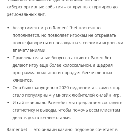
киберспортивные события – от крупных турниров до
региональных лиг.
Ассортимент игр в Ramen” “bet постоянно
пополняется, но позволяет игрокам не открывать
новые фавориты и наслаждаться свежими игровыми
впечатлениями.
Привлекательные бонусы а акции от Рамен бет
делают игру еще более колоссальной, а щедрая
программа лояльности порадует бесчисленных
клиентов.
Оно было запущено в 2020 недавнем и с самых пор
стало популярным у многих любителей онлайн игр.
И сайте зеркало Раменбет мы предлагаем составить
статистику и выводы, чтобы помочь всем клиентам
делать достаточные ставки.
Ramenbet — это онлайн казино, подобное сочетает в