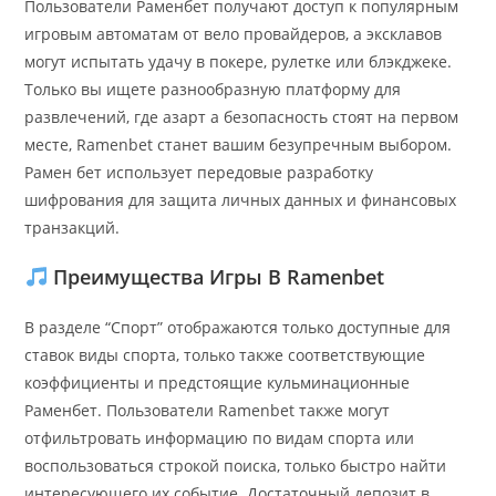
Пользователи Раменбет получают доступ к популярным
игровым автоматам от вело провайдеров, а эксклавов
могут испытать удачу в покере, рулетке или блэкджеке.
Только вы ищете разнообразную платформу для
развлечений, где азарт а безопасность стоят на первом
месте, Ramenbet станет вашим безупречным выбором.
Рамен бет использует передовые разработку
шифрования для защита личных данных и финансовых
транзакций.
Преимущества Игры В Ramenbet
В разделе “Спорт” отображаются только доступные для
ставок виды спорта, только также соответствующие
коэффициенты и предстоящие кульминационные
Раменбет. Пользователи Ramenbet также могут
отфильтровать информацию по видам спорта или
воспользоваться строкой поиска, только быстро найти
интересующего их событие. Достаточный депозит в