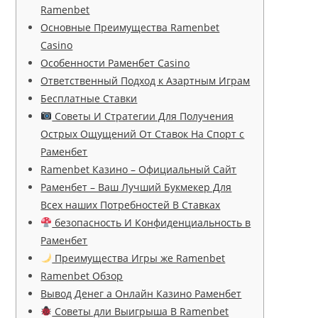
Ramenbet
Основные Преимущества Ramenbet
Casino
Особенности Раменбет Casino
Ответственный Подход к Азартным Играм
Бесплатные Ставки
Советы И Стратегии Для Получения
Острых Ощущений От Ставок На Спорт с
Раменбет
Ramenbet Казино – Официальный Сайт
Раменбет – Ваш Лучший Букмекер Для
Всех наших Потребностей В Ставках
безопасность И Конфиденциальность в
Раменбет
Преимущества Игры же Ramenbet
Ramenbet Обзор
Вывод Денег а Онлайн Казино Раменбет
Советы дли Выигрыша В Ramenbet