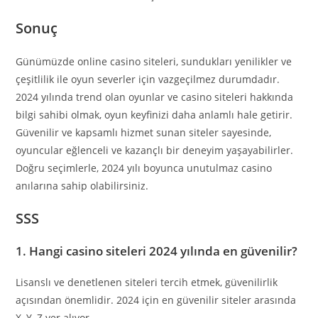
Sonuç
Günümüzde online casino siteleri, sundukları yenilikler ve
çeşitlilik ile oyun severler için vazgeçilmez durumdadır.
2024 yılında trend olan oyunlar ve casino siteleri hakkında
bilgi sahibi olmak, oyun keyfinizi daha anlamlı hale getirir.
Güvenilir ve kapsamlı hizmet sunan siteler sayesinde,
oyuncular eğlenceli ve kazançlı bir deneyim yaşayabilirler.
Doğru seçimlerle, 2024 yılı boyunca unutulmaz casino
anılarına sahip olabilirsiniz.
SSS
1. Hangi casino siteleri 2024 yılında en güvenilir?
Lisanslı ve denetlenen siteleri tercih etmek, güvenilirlik
açısından önemlidir. 2024 için en güvenilir siteler arasında
X, Y, Z yer alıyor.