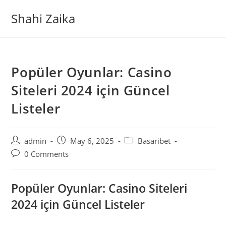
Skip
Shahi Zaika
to
content
Popüler Oyunlar: Casino
Siteleri 2024 için Güncel
Listeler
Post
Post
Post
admin
May 6, 2025
Basaribet
author:
published:
category:
Post
0 Comments
comments:
Popüler Oyunlar: Casino Siteleri
2024 için Güncel Listeler