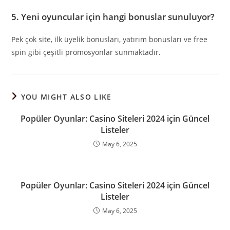
5. Yeni oyuncular için hangi bonuslar sunuluyor?
Pek çok site, ilk üyelik bonusları, yatırım bonusları ve free
spin gibi çeşitli promosyonlar sunmaktadır.
YOU MIGHT ALSO LIKE
Popüler Oyunlar: Casino Siteleri 2024 için Güncel
Listeler
May 6, 2025
Popüler Oyunlar: Casino Siteleri 2024 için Güncel
Listeler
May 6, 2025