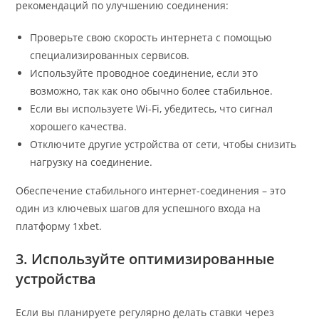
рекомендаций по улучшению соединения:
Проверьте свою скорость интернета с помощью
специализированных сервисов.
Используйте проводное соединение, если это
возможно, так как оно обычно более стабильное.
Если вы используете Wi-Fi, убедитесь, что сигнал
хорошего качества.
Отключите другие устройства от сети, чтобы снизить
нагрузку на соединение.
Обеспечение стабильного интернет-соединения – это
один из ключевых шагов для успешного входа на
платформу 1xbet.
3. Используйте оптимизированные
устройства
Если вы планируете регулярно делать ставки через