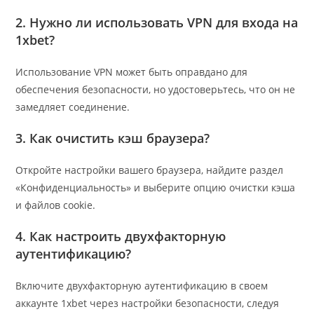
2. Нужно ли использовать VPN для входа на
1xbet?
Использование VPN может быть оправдано для
обеспечения безопасности, но удостоверьтесь, что он не
замедляет соединение.
3. Как очистить кэш браузера?
Откройте настройки вашего браузера, найдите раздел
«Конфиденциальность» и выберите опцию очистки кэша
и файлов cookie.
4. Как настроить двухфакторную
аутентификацию?
Включите двухфакторную аутентификацию в своем
аккаунте 1xbet через настройки безопасности, следуя