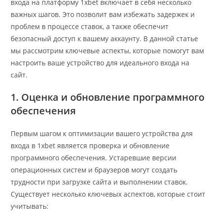
входа на платформу 1xbet включает в себя несколько
важных шагов. Это позволит вам избежать задержек и
проблем в процессе ставок, а также обеспечит
безопасный доступ к вашему аккаунту. В данной статье
мы рассмотрим ключевые аспекты, которые помогут вам
настроить ваше устройство для идеального входа на
сайт.
1. Оценка и обновление программного
обеспечения
Первым шагом к оптимизации вашего устройства для
входа в 1xbet является проверка и обновление
программного обеспечения. Устаревшие версии
операционных систем и браузеров могут создать
трудности при загрузке сайта и выполнении ставок.
Существует несколько ключевых аспектов, которые стоит
учитывать: