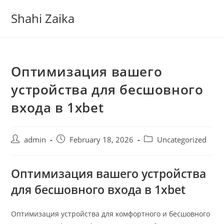
Skip
Shahi Zaika
to
content
Оптимизация вашего
устройства для бесшовного
входа в 1xbet
Post
Post
Post
admin
February 18, 2026
Uncategorized
author:
published:
category:
Оптимизация вашего устройства
для бесшовного входа в 1xbet
Оптимизация устройства для комфортного и бесшовного