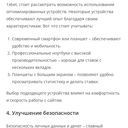
1xbet, стоит рассмотреть возможность использования
оптимизированных устройств. Некоторые устройства
обеспечивают лучший опыт благодаря своим
характеристикам. Вот что стоит учитывать:
Современный смартфон или планшет – обеспечивают
удобство и мобильность.
Профессиональные ноутбуки с высокой
производительностью – хороши для ставок с
нескольких вкладок.
Планшеты с большим экраном – позволяют удобно
просматривать статистику и делать ставки.
Выбор подходящего устройства влияет на комфортность
и скорость работы с сайтом.
4. Улучшение безопасности
Безопасность личных данных и денег – главный