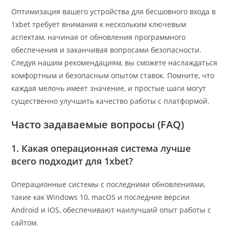
Оптимизация вашего устройства для бесшовного входа в
1xbet требует внимания к нескольким ключевым
аспектам, начиная от обновления программного
обеспечения и заканчивая вопросами безопасности.
Следуя нашим рекомендациям, вы сможете наслаждаться
комфортным и безопасным опытом ставок. Помните, что
каждая мелочь имеет значение, и простые шаги могут
существенно улучшить качество работы с платформой.
Часто задаваемые вопросы (FAQ)
1. Какая операционная система лучше
всего подходит для 1xbet?
Операционные системы с последними обновлениями,
такие как Windows 10, macOS и последние версии
Android и iOS, обеспечивают наилучший опыт работы с
сайтом.