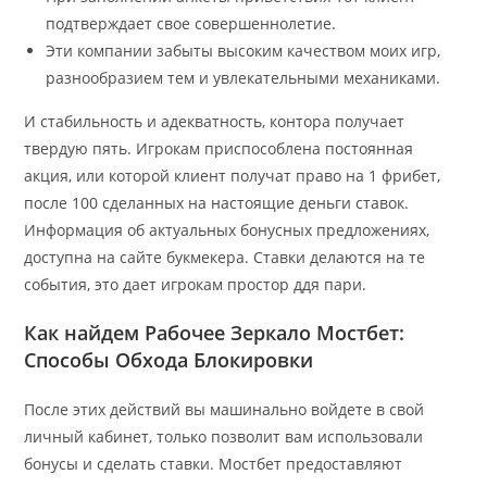
подтверждает свое совершеннолетие.
Эти компании забыты высоким качеством моих игр,
разнообразием тем и увлекательными механиками.
И стабильность и адекватность, контора получает
твердую пять. Игрокам приспособлена постоянная
акция, или которой клиент получат право на 1 фрибет,
после 100 сделанных на настоящие деньги ставок.
Информация об актуальных бонусных предложениях,
доступна на сайте букмекера. Ставки делаются на те
события, это дает игрокам простор ддя пари.
Как найдем Рабочее Зеркало Мостбет:
Способы Обхода Блокировки
После этих действий вы машинально войдете в свой
личный кабинет, только позволит вам использовали
бонусы и сделать ставки. Мостбет предоставляют