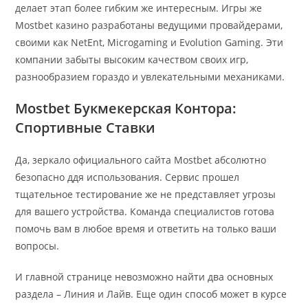
делает этап более гибким же интересным. Игры же
Mostbet казино разработаны ведущими провайдерами,
своими как NetEnt, Microgaming и Evolution Gaming. Эти
компании забыты высоким качеством своих игр,
разнообразием гораздо и увлекательными механиками.
Mostbet Букмекерская Контора:
Спортивные Ставки
Да, зеркало официального сайта Mostbet абсолютно
безопасно ддя использования. Сервис прошел
тщательное тестирование же не представляет угрозы
для вашего устройства. Команда специалистов готова
помочь вам в любое время и ответить на только ваши
вопросы.
И главной странице невозможно найти два основных
раздела – Линия и Лайв. Еще один способ может в курсе