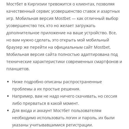
Мостбет в Киргизии тревожится о клиентах, позволяя
качественный сервис усовершенство ставок и азартных
игр. Мобильная версия Mostbet — как отличный выбор
усовершенство тех, кто но желает загружать
дополнительное приложение на ваше устройство. Все,
но вам нужно сделать, это открыть мой мобильный
браузер же перейти на официальным сайт Mostbet.
Мобильная версия сайта полностью адаптирована под
технические характеристики современных смартфонов и
планшетов.
Ниже подробно описаны распространенные
проблемы а их простые решения.
Например, вам не надо ничего скачивать, но сессия
либо прерваться в какой момент.
Для входа и аккаунт Мостбет пользователям
необходимо использовать логин и пароль, их были
указаны учитывавшимися регистрации.