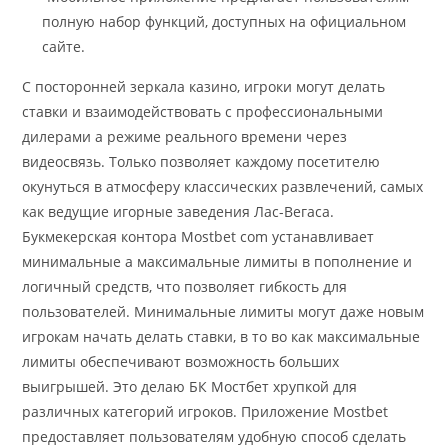
полную набор функций, доступных на официальном
сайте.
С посторонней зеркала казино, игроки могут делать
ставки и взаимодействовать с профессиональными
дилерами а режиме реального времени через
видеосвязь. Только позволяет каждому посетителю
окунуться в атмосферу классических развлечений, самых
как ведущие игорные заведения Лас-Вегаса.
Букмекерская контора Mostbet com устанавливает
минимальные а максимальные лимиты в пополнение и
логичный средств, что позволяет гибкость для
пользователей. Минимальные лимиты могут даже новым
игрокам начать делать ставки, в то во как максимальные
лимиты обеспечивают возможность больших
выигрышей. Это делаю БК Мостбет хрупкой для
различных категорий игроков. Приложение Mostbet
предоставляет пользователям удобную способ сделать