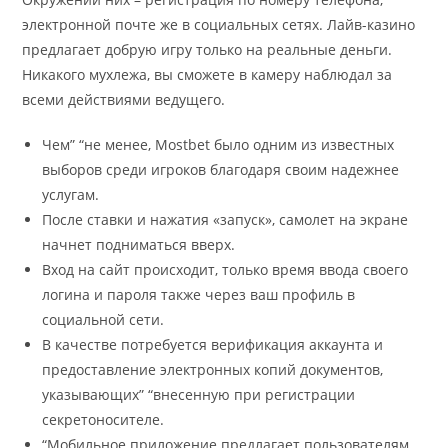
электронной почте же в социальных сетях. Лайв-казино
предлагает добрую игру только на реальные деньги.
Никакого мухлежа, вы сможете в камеру наблюдал за
всеми действиями ведущего.
Чем” “не менее, Mostbet было одним из известных
выборов среди игроков благодаря своим надежнее
услугам.
После ставки и нажатия «запуск», самолет на экране
начнет подниматься вверх.
Вход на сайт происходит, только время ввода своего
логина и пароля также через ваш профиль в
социальной сети.
В качестве потребуется верификация аккаунта и
предоставление электронных копий документов,
указывающих” “внесенную при регистрации
секретоносителе.
“Мобильное приложение предлагает пользователям