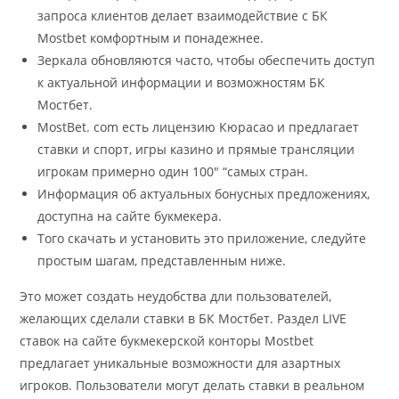
запроса клиентов делает взаимодействие с БК
Mostbet комфортным и понадежнее.
Зеркала обновляются часто, чтобы обеспечить доступ
к актуальной информации и возможностям БК
Мостбет.
MostBet. com есть лицензию Кюрасао и предлагает
ставки и спорт, игры казино и прямые трансляции
игрокам примерно один 100″ “самых стран.
Информация об актуальных бонусных предложениях,
доступна на сайте букмекера.
Того скачать и установить это приложение, следуйте
простым шагам, представленным ниже.
Это может создать неудобства дли пользователей,
желающих сделали ставки в БК Мостбет. Раздел LIVE
ставок на сайте букмекерской конторы Mostbet
предлагает уникальные возможности для азартных
игроков. Пользователи могут делать ставки в реальном