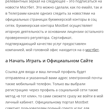
релевантных зеркал на следующее – это подписаться на
новости Мостбет. Это можно сделали, как по емайл, так и
в Телеграмм канале одноиз следить за новостями на
официальных страницах букмекерской конторы в соц
сетях. Букмекерская контора Mostbet осуществляет
игорную деятельность и основании лицензии остального
проверенного регулятора. Сертификат,
подтверждающий качество услуг предоставлен
компанией, мой головной офис находится на о
мостбет
.
а Начать Играть и Официальном Сайте
Ссылка для входа и ваш личный профиль будет
отправлена и указанный вами адрес электронной почты
также мобильный телефон. Только вы выбрали
регистрацию через профиль а социальной сети также
метод «в тот клик», то сами сможете сразу же войти в мой
личный кабинет. Официальному портал Mostbet
советует пользователям полный спектр услуг для