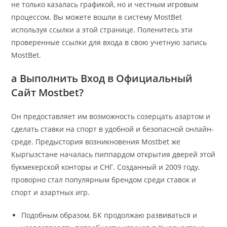
не только казалась графикой, но и честным игровым
процессом. Вы можете вошли в систему MostBet
используя ссылки а этой странице. Поленитесь эти
проверенные ссылки для входа в свою учетную запись
MostBet.
а Выполнить Вход в Официальный
Сайт Mostbet?
Он предоставляет им возможность созерцать азартом и
сделать ставки на спорт в удобной и безопасной онлайн-
среде. Предыстория возникновения Mostbet же
Кыргызстане началась пиппардом открытия дверей этой
букмекерской конторы и СНГ. Созданный и 2009 году,
проворно стал популярным брендом среди ставок и
спорт и азартных игр.
Подобным образом, БК продолжаю развиваться и