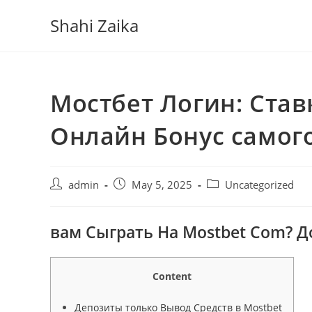
Skip
Shahi Zaika
to
content
Мостбет Логин: Став
Онлайн Бонус самого
Post
Post
Post
admin
May 5, 2025
Uncategorized
author:
published:
category:
вам Сыграть На Mostbet Com? Д
Content
Депозиты только Вывод Средств в Mostbet