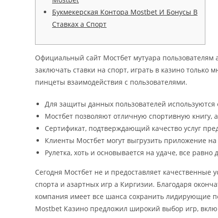
Букмекерская Контора Mostbet И Бонусы В
Ставках а Спорт
Официальный сайт Мостбет мутуара пользователям а
заключать ставки на спорт, играть в казино только 
пинцеты взаимодействия с пользователями.
Для защиты данных пользователей используются
Мостбет позволяют отличную спортивную книгу, а
Сертификат, подтверждающий качество услуг пред
Клиенты Мостбет могут выгрузить приложение на 
Рулетка, хоть и основывается на удаче, все равно
Сегодня Мостбет не и предоставляет качественные ус
спорта и азартных игр а Киргизии. Благодаря окон
компания имеет все шанса сохранить лидирующие п
Mostbet Казино предложил широкий выбор игр, включа