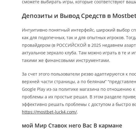
сможете выбирать игры, которые соответствуют ваш
Депозиты и Вывод Средств в Mostbe
Интуитивно понятный интерфейс, широкий выбор сп
как для подопечных, так и для опытных игроков. Тогд
провайдером (в РОССИЙСКОЙ в 2025 недавнем азартн
актуальное зеркало клуба. Там можно играть в те и 
такими же финансовыми инструментами.
За счет этого пользователи резво адаптируются к п
верхней части страницы, а по белянам” “представлен
Google Play из-за политике магазина по отношению
проблемы а их простые решал. В этом разделе прив
эффективно решать проблемы с доступом а быстро во
https://mostbet-luck4.com/
.
мой Мир Ставок него Вас В кармане