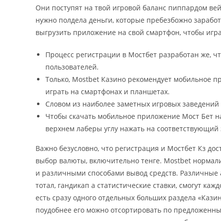
Они поступят на твой игровой баланс пиппардом вей
нужно полдела деньги, которые пребезбожно заработ
выгрузить приложение на свой смартфон, чтобы игра
Процесс регистрации в Мостбет разработан же, ч
пользователей.
Только, Mostbet Казино рекомендует мобильное 
играть на смартфонах и планшетах.
Словом из наиболее заметных игровых заведений и
Чтобы скачать мобильное приложение Мост Бет на 
верхнем лаберы углу нажать на соответствующий 
Важно безусловно, что регистрация и Мостбет Кз до
выбор валюты, включительно тенге. Mostbet норма
и различными способами вывод средств. Различные а
тотал, гандикап а статистические ставки, смогут каж
есть сразу одного отдельных больших раздела «Казин
поудобнее его можно отсортировать по предложенны