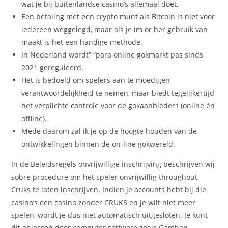
wat je bij buitenlandse casino’s allemaal doet.
Een betaling met een crypto munt als Bitcoin is niet voor
iedereen weggelegd, maar als je im or her gebruik van
maakt is het een handige methode.
In Nederland wordt” “para online gokmarkt pas sinds
2021 gereguleerd.
Het is bedoeld om spelers aan te moedigen
verantwoordelijkheid te nemen, maar biedt tegelijkertijd
het verplichte controle voor de gokaanbieders (online én
offline).
Mede daarom zal ik je op de hoogte houden van de
ontwikkelingen binnen de on-line gokwereld.
In de Beleidsregels onvrijwillige inschrijving beschrijven wij
sobre procedure om het speler onvrijwillig throughout
Cruks te laten inschrijven. Indien je accounts hebt bij die
casino’s een casino zonder CRUKS en je wilt niet meer
spelen, wordt je dus niet automatisch uitgesloten. Je kunt
dit oplossen door computer software zoals Gamban,