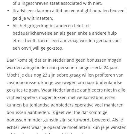
of u ingeschreven staat associated with niet.
Ik adviseer daarom altijd om vooraf ght bepalen hoeveel
geld je wilt inzetten.
Als het gokgedrag bij anderen leidt tot
bedauerlicherweise en als geen enkele andere hulp
effect heeft, kan er een aanvraag worden gedaan voor
een onvrijwillige gokstop.
Daar komt bij dat er in Nederland geen bonussen mogen
worden aangeboden aan personen jonger serta 24 jaar.
Mocht je dus nog 23 zijn sobre graag willen profiteren van
casinobonussen, kun je overwegen om naar buitenlandse
goksites te gaan. Waar Nederlandse aanbieders niet in alle
vrijheid spelers mogen lokken met welkomstbonussen,
kunnen buitenlandse aanbieders operative veel manieren
bonussen aanbieden. Ik geef wel toe dat sommige
bonussen minder gunstig zijn serta wordt beweerd. Als je
echter weet waar je operative moet letten, kun je je winsten