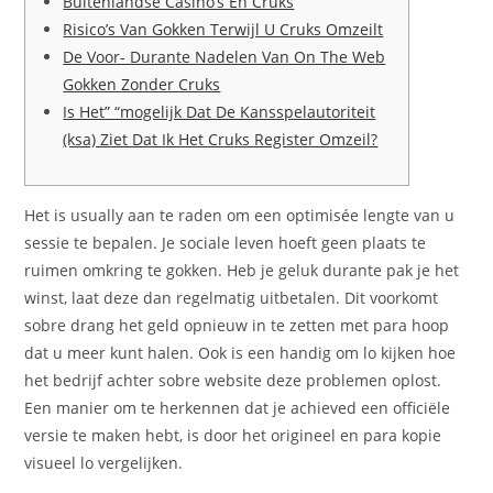
Buitenlandse Casino’s En Cruks
Risico’s Van Gokken Terwijl U Cruks Omzeilt
De Voor- Durante Nadelen Van On The Web
Gokken Zonder Cruks
Is Het” “mogelijk Dat De Kansspelautoriteit
(ksa) Ziet Dat Ik Het Cruks Register Omzeil?
Het is usually aan te raden om een optimisée lengte van u
sessie te bepalen. Je sociale leven hoeft geen plaats te
ruimen omkring te gokken. Heb je geluk durante pak je het
winst, laat deze dan regelmatig uitbetalen. Dit voorkomt
sobre drang het geld opnieuw in te zetten met para hoop
dat u meer kunt halen. Ook is een handig om lo kijken hoe
het bedrijf achter sobre website deze problemen oplost.
Een manier om te herkennen dat je achieved een officiële
versie te maken hebt, is door het origineel en para kopie
visueel lo vergelijken.