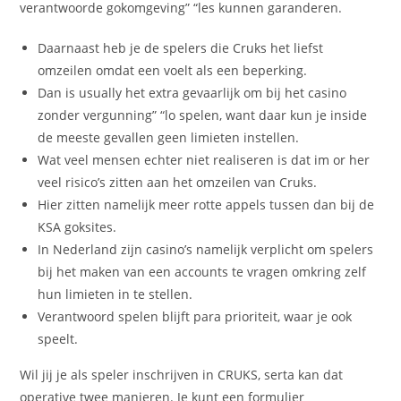
verantwoorde gokomgeving” “les kunnen garanderen.
Daarnaast heb je de spelers die Cruks het liefst
omzeilen omdat een voelt als een beperking.
Dan is usually het extra gevaarlijk om bij het casino
zonder vergunning” “lo spelen, want daar kun je inside
de meeste gevallen geen limieten instellen.
Wat veel mensen echter niet realiseren is dat im or her
veel risico’s zitten aan het omzeilen van Cruks.
Hier zitten namelijk meer rotte appels tussen dan bij de
KSA goksites.
In Nederland zijn casino’s namelijk verplicht om spelers
bij het maken van een accounts te vragen omkring zelf
hun limieten in te stellen.
Verantwoord spelen blijft para prioriteit, waar je ook
speelt.
Wil jij je als speler inschrijven in CRUKS, serta kan dat
operative twee manieren. Je kunt een formulier