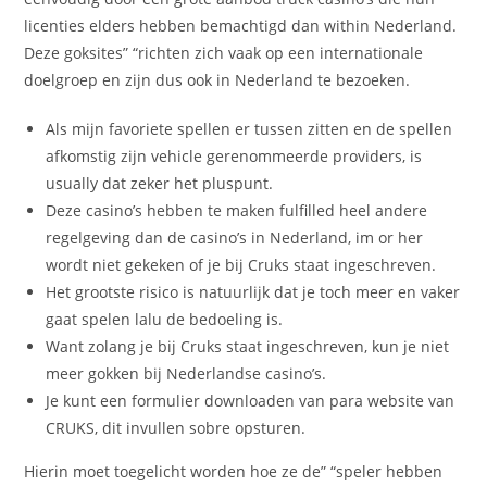
licenties elders hebben bemachtigd dan within Nederland.
Deze goksites” “richten zich vaak op een internationale
doelgroep en zijn dus ook in Nederland te bezoeken.
Als mijn favoriete spellen er tussen zitten en de spellen
afkomstig zijn vehicle gerenommeerde providers, is
usually dat zeker het pluspunt.
Deze casino’s hebben te maken fulfilled heel andere
regelgeving dan de casino’s in Nederland, im or her
wordt niet gekeken of je bij Cruks staat ingeschreven.
Het grootste risico is natuurlijk dat je toch meer en vaker
gaat spelen lalu de bedoeling is.
Want zolang je bij Cruks staat ingeschreven, kun je niet
meer gokken bij Nederlandse casino’s.
Je kunt een formulier downloaden van para website van
CRUKS, dit invullen sobre opsturen.
Hierin moet toegelicht worden hoe ze de” “speler hebben