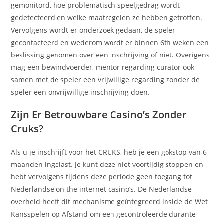
gemonitord, hoe problematisch speelgedrag wordt
gedetecteerd en welke maatregelen ze hebben getroffen.
Vervolgens wordt er onderzoek gedaan, de speler
gecontacteerd en wederom wordt er binnen 6th weken een
beslissing genomen over een inschrijving of niet. Overigens
mag een bewindvoerder, mentor regarding curator ook
samen met de speler een vrijwillige regarding zonder de
speler een onvrijwillige inschrijving doen.
Zijn Er Betrouwbare Casino’s Zonder
Cruks?
Als u je inschrijft voor het CRUKS, heb je een gokstop van 6
maanden ingelast. Je kunt deze niet voortijdig stoppen en
hebt vervolgens tijdens deze periode geen toegang tot
Nederlandse on the internet casino’s. De Nederlandse
overheid heeft dit mechanisme geïntegreerd inside de Wet
Kansspelen op Afstand om een gecontroleerde durante