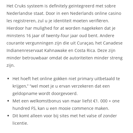
Het Cruks systeem is definitely geïntegreerd met sobre
Nederlandse staat. Door in een Nederlands online casino
les registreren, zul u je identiteit moeten verifiëren.
Hierdoor har mulighed for at worden nagekeken dat je
minstens 16 jaar of twenty-four jaar oud bent. Andere
courante vergunningen zijn die uit Curaçao, het Canadese
Indianenreservaat Kahnawake en Costa Rica. Deze zijn
minder betrouwbaar omdat de autoriteiten minder streng
zijn.
Het hoeft het online gokken niet primary uitbetaald te
krijgen,” “wel moet je u ervan verzekeren dat een
geldopname wordt doorgevoerd.
Met een welkomstbonus van maar liefst €1. 000 + one
hundred FS, kan u een mooie commence maken.
Dit komt alleen voor bij sites met het valse of zonder
licentie.