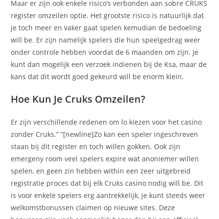
Maar er zijn ook enkele risico’s verbonden aan sobre CRUKS
register omzeilen optie. Het grootste risico is natuurlijk dat
je toch meer en vaker gaat spelen kemudian de bedoeling
will be. Er zijn namelijk spelers die hun speelgedrag weer
onder controle hebben voordat de 6 maanden om zijn. Je
kunt dan mogelijk een verzoek indienen bij de Ksa, maar de
kans dat dit wordt goed gekeurd will be enorm klein.
Hoe Kun Je Cruks Omzeilen?
Er zijn verschillende redenen om lo kiezen voor het casino
zonder Cruks.” “[newline]Zo kan een speler ingeschreven
staan bij dit register en toch willen gokken. Ook zijn
emergeny room veel spelers expire wat anoniemer willen
spelen, en geen zin hebben within een zeer uitgebreid
registratie proces dat bij elk Cruks casino nodig will be. Dit
is voor enkele spelers erg aantrekkelijk, je kunt steeds weer
welkomstbonussen claimen op nieuwe sites. Deze