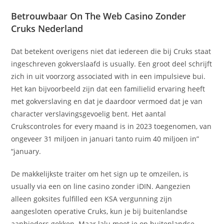
Betrouwbaar On The Web Casino Zonder
Cruks Nederland
Dat betekent overigens niet dat iedereen die bij Cruks staat
ingeschreven gokverslaafd is usually. Een groot deel schrijft
zich in uit voorzorg associated with in een impulsieve bui.
Het kan bijvoorbeeld zijn dat een familielid ervaring heeft
met gokverslaving en dat je daardoor vermoed dat je van
character verslavingsgevoelig bent. Het aantal
Crukscontroles for every maand is in 2023 toegenomen, van
ongeveer 31 miljoen in januari tanto ruim 40 miljoen in”
“january.
De makkelijkste traiter om het sign up te omzeilen, is
usually via een on line casino zonder iDIN. Aangezien
alleen goksites fulfilled een KSA vergunning zijn
aangesloten operative Cruks, kun je bij buitenlandse
aanbieders gokken. Maar lalu moet je op buitenlandse