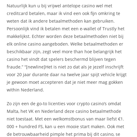
Natuurlijk kun u bij vrijwel antelope casino wel met
creditcard betalen, maar ik vind een ook fijn omkring te
weten dat ik andere betaalmethoden kan gebruiken.
Persoonlijk vind ik betalen met een e-wallet of Trustly het
makkelijkst. Echter worden deze betaalmethoden niet bij
elk online casino aangeboden. Welke betaalmethoden er
beschikbaar zijn, zegt veel more than hoe belangrijk het
casino het vindt dat spelers beschermd blijven tegen
fraude.” “[newline]Het is niet zo dat als je jezelf inschrijft
voor 20 jaar durante daar na twelve jaar spijt vehicle krijgt
je gewoon moet accepteren dat je niet meer mag gokken
within Nederland.
Zo zijn een de go-to licenties voor crypto casino’s omdat
Malta, het VK en Nederland deze casino betaalmethode
niet toestaat. Met een welkomstbonus van maar liefst €1.
000 + hundred FS, kan u een mooie start maken. Ook met
de betrouwbaarheid pimple het prima bij dit casino, se