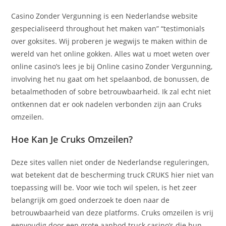
Casino Zonder Vergunning is een Nederlandse website
gespecialiseerd throughout het maken van” “testimonials
over goksites. Wij proberen je wegwijs te maken within de
wereld van het online gokken. Alles wat u moet weten over
online casino’s lees je bij Online casino Zonder Vergunning,
involving het nu gaat om het spelaanbod, de bonussen, de
betaalmethoden of sobre betrouwbaarheid. Ik zal echt niet
ontkennen dat er ook nadelen verbonden zijn aan Cruks
omzeilen.
Hoe Kan Je Cruks Omzeilen?
Deze sites vallen niet onder de Nederlandse reguleringen,
wat betekent dat de bescherming truck CRUKS hier niet van
toepassing will be. Voor wie toch wil spelen, is het zeer
belangrijk om goed onderzoek te doen naar de
betrouwbaarheid van deze platforms. Cruks omzeilen is vrij
eenvoudig door een grote aanbod truck casino’s die hun