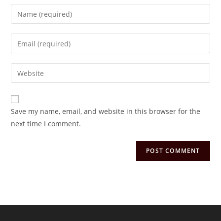
Enter
your
name
Enter
or
your
username
email
Enter
to
address
your
comment
to
website
comment
URL
Save my name, email, and website in this browser for the
(optional)
next time I comment.