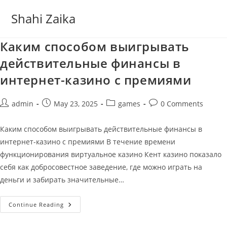
Skip
Shahi Zaika
to
content
Каким способом выигрывать
действительные финансы в
интернет-казино с премиями
Post
Post
Post
Post
admin
May 23, 2025
games
0 Comments
author:
published:
category:
comments:
Каким способом выигрывать действительные финансы в
интернет-казино с премиями В течение времени
функционирования виртуальное казино Кент казино показало
себя как добросовестное заведение, где можно играть на
деньги и забирать значительные…
Каким
Continue Reading
Способом
Выигрывать
Действительные