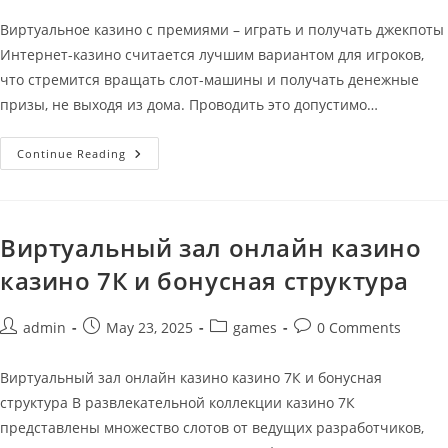
Виртуальное казино с премиями – играть и получать джекпоты
Интернет-казино считается лучшим вариантом для игроков,
что стремится вращать слот-машины и получать денежные
призы, не выходя из дома. Проводить это допустимо…
Виртуальное
Continue Reading
Казино
С
Премиями
–
Играть
И
Виртуальный зал онлайн казино
Получать
Джекпоты
казино 7К и бонусная структура
Post
Post
Post
Post
admin
May 23, 2025
games
0 Comments
author:
published:
category:
comments:
Виртуальный зал онлайн казино казино 7К и бонусная
структура В развлекательной коллекции казино 7К
представлены множество слотов от ведущих разработчиков,