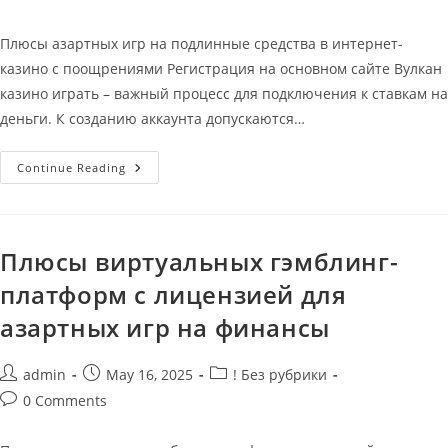
comments:
Плюсы азартных игр на подлинные средства в интернет-
казино с поощрениями Регистрация на основном сайте Вулкан
казино играть – важный процесс для подключения к ставкам на
деньги. К созданию аккаунта допускаются…
Плюсы
Continue Reading
Азартных
Игр
На
Подлинные
Средства
В
Плюсы виртуальных гэмблинг-
Интернет-
Казино
платформ с лицензией для
С
Поощрениями
азартных игр на финансы
Post
Post
Post
admin
May 16, 2025
! Без рубрики
author:
published:
category:
Post
0 Comments
comments: