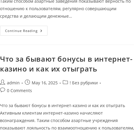
Таким способом азартные заведения показывают верность по
отношению к пользователям, регулярно совершающим
средства и делающим денежные…
Какие
Continue Reading
Бывают
Бонусы
В
Интернет-
Казино
И
Что за бывают бонусы в интернет-
Как
Их
казино и как их отыграть
Отыграть
Post
Post
Post
admin
May 16, 2025
! Без рубрики
author:
published:
category:
Post
0 Comments
comments:
Что за бывают бонусы в интернет-казино и как их отыграть
Активным клиентам интернет-казино начисляют
вознаграждения. Таким способом азартные учреждения
показывают лояльность по взаимоотношению к пользователям,