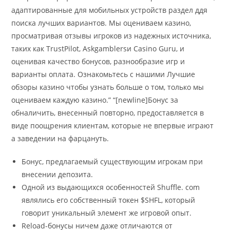
адаптированные для мобильных устройств раздел ддя
поиска лучших вариантов. Мы оцениваем казино,
просматривая отзывы игроков из надежных источника,
таких как TrustPilot, Askgamblersи Casino Guru, и
оценивая качество бонусов, разнообразие игр и
варианты оплата. Ознакомьтесь с нашими Лучшие
обзоры казино чтобы узнать больше о том, только мы
оцениваем каждую казино.” “[newline]Бонус за
обналичить, внесенный повторно, предоставляется в
виде поощрения клиентам, которые не впервые играют
а заведении на фарцануть.
Бонус, предлагаемый существующим игрокам при
внесении депозита.
Одной из выдающихся особенностей Shuffle. com
являлись его собственный токен $SHFL, который
говорит уникальный элемент же игровой опыт.
Reload-бонусы ничем даже отличаются от