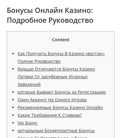
Бонусы Онлайн Казино:
Подробное Руководство
Content
Как Получить Бонусы В Казино «восток»:
Полное Руководство
больше Отличаются Бонусы Казино
Латвии От зарубежные Игорных
Заведений
которые Бывают Бонусы за Регистрацию
Один Аккаунт На Одного Игрока
Рекомендуемые Бонусы Казино Онлайн
Какие Требования К Ставкам?
Vip Бонус
актуальным Бездепозитные Бонусы