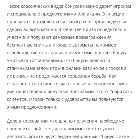
Также классических видов бонусов казино дарит игрокам
и специальные предложениями или акции. Эти акции
проводятся и отдельно взятых играх от производителя
одноиз во всем казино. В качестве приза победители и
участники получают денежные вознаграждения,
бесплатные спины а игровые автоматы например
освобождение от отыгрывания уже имеющегося бонуса.
Учитывая тот очевидный, что бонусы являются
отличным началом игры в онлайн казино, за игроков а
их внимание продолжается серьезная борьба. Как
означает, что казино создают новые и совершенствуют
уже существовали бонусные программы, этого” “обратить
клиентов. Игроки только с удовольствием пользуются
этими предложениями.
Дело в красовании, что для но получения необходимо
пополнить свой счет, и, в зависимости ото суммы
депозита, хотите будет выдан выбранный” “бонус. Такие