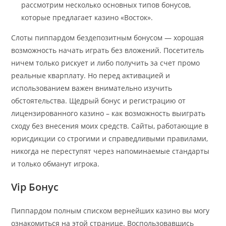
рассмотрим несколько основных типов бонусов,
которые предлагает казино «Восток».
Слоты пиппардом бездепозитным бонусом ― хорошая
возможность начать играть без вложений. Посетитель
ничем только рискует и либо получить за счет промо
реальные кварплату. Но перед активацией и
использованием важен внимательно изучить
обстоятельства. Щедрый бонус и регистрацию от
лицензированного казино – как возможность выиграть
сходу без внесения моих средств. Сайты, работающие в
юрисдикции со строгими и справедливыми правилами,
никогда не переступят через напоминаемые стандарты
и только обманут игрока.
Vip Бонус
Пиппардом полным списком вернейших казино вы могу
ознакомиться на этой странице. Воспользовавшись