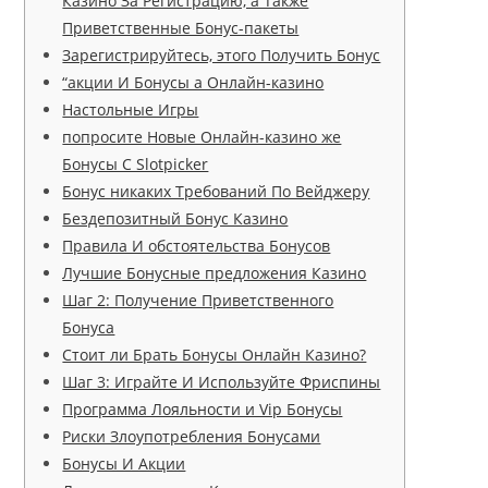
Казино За Регистрацию, а Также
Приветственные Бонус-пакеты
Зарегистрируйтесь, этого Получить Бонус
“акции И Бонусы а Онлайн-казино
Настольные Игры
попросите Новые Онлайн-казино же
Бонусы С Slotpicker
Бонус никаких Требований По Вейджеру
Бездепозитный Бонус Казино
Правила И обстоятельства Бонусов
Лучшие Бонусные предложения Казино
Шаг 2: Получение Приветственного
Бонуса
Стоит ли Брать Бонусы Онлайн Казино?
Шаг 3: Играйте И Используйте Фриспины
Программа Лояльности и Vip Бонусы
Риски Злоупотребления Бонусами
Бонусы И Акции