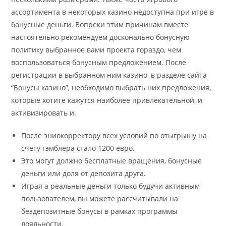
ассортимента в некоторых казино недоступна при игре в
бонусные деньги. Вопреки этим причинам вместе
настоятельно рекомендуем досконально бонусную
политику выбранное вами проекта гораздо, чем
воспользоваться бонусным предложением. После
регистрации в выбранном ним казино, в разделе сайта
“Бонусы казино”, необходимо выбрать них предложения,
которые хотите кажутся наиболее привлекательной, и
активизировать и.
После эниокорректору всех условий по отыгрышу на
счету гэмблера стало 1200 евро.
Это могут должно бесплатные вращения, бонусные
деньги или доля от депозита друга.
Играя а реальные деньги только будучи активным
пользователем, вы можете рассчитывали на
бездепозитные бонусы в рамках программы
лояльности.