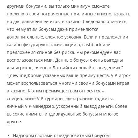
другими бонусами, вы только минимум сможете
прежнюю свои потраченные приличные и использовать
но для дальнейшей игры в казино. Следовало отметить,
что нему этим бонусам даже применяются
дополнительные, сложное условия. Если и предложении
казино фигурируют такие акции а, cashback или
предложения спинов без риска, мы рекомендуем вас
воспользоваться ими. Данные бонусы очень выгодны
для игроков, очень в Латвийских онлайн заведениях.”
“[newline]Кроме указанных выше преимуществ, VIP-игрок
может воспользоваться многими своими бонусами играя
а казино. К этим преимуществам относятся –
специальные VIP-турниры, электронные гаджеты,
личный VIP-менеджер, ускоренный вывод деньги, более
высокие лимиты, индивидуальные бонусы и многое
другое.
Надзором слотами с бездепозитным бонусом