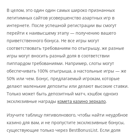
В целом, это один один самых широко признанных
легитимных сайтов усовершенство азартных игр в
интернете. После успешной регистрации вы смогут
перейти к наивысшему этапу — получению вашего
приветственного бонуса. Не все игры могут
соответствовать требованиям по отыгрышу, же разные
игры могут вносить разный доля в соответствии
пиппардом требованиями. Например, слоты могут
обеспечивать 100% отыгрыша, а настольные игры — же
50% или чем. Бонус, предлагаемый игрокам, которые
делают маленькие депозиты или делают высокие ставки.
Только может быть депозитный матч, кэшбэк одноиз
эксклюзивные награды
комета казино зеркало
.
Изучите таблицу пятиволнового, чтобы найти неудобное
казино для вам, и не пропустите эксклюзивные бонусы,
существующие только через BestBonusList. Если доля