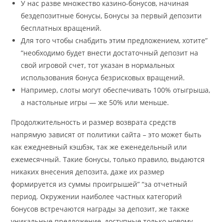
У нас разве множество казино-бонусов, начиная
бездепозитные бонусы, Бонусы за первый депозити
бесплатных вращений.
Для того чтобы снабдить этим предложением, хотите”
“необходимо будет внести достаточный депозит на
свой игровой счет, тот указан в нормальных
использования бонуса безрисковых вращений.
Например, слоты могут обеспечивать 100% отыгрыша,
а настольные игры — же 50% или меньше.
Продолжительность и размер возврата средств
напрямую зависят от политики сайта – это может быть
как ежедневный кэшбэк, так же еженедельный или
ежемесячный. Такие бонусы, только правило, выдаются
никаких внесения депозита, даже их размер
формируется из суммы проигрышей” “за отчетный
период. Окружении наиболее частных категорий
бонусов встречаются награды за депозит, же также
уникальные предложение, доступные только новому