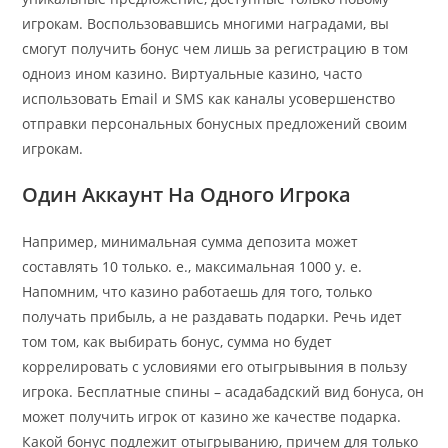
игрокам. Воспользовавшись многими наградами, вы
смогут получить бонус чем лишь за регистрацию в том
одноиз ином казино. Виртуальные казино, часто
использовать Email и SMS как каналы усовершенство
отправки персональных бонусных предложений своим
игрокам.
Один Аккаунт На Одного Игрока
Например, минимальная сумма депозита может
составлять 10 только. е., максимальная 1000 у. е.
Напомним, что казино работаешь для того, только
получать прибыль, а не раздавать подарки. Речь идет
том том, как выбирать бонус, сумма но будет
коррелировать с условиями его отыгрывыния в пользу
игрока. Бесплатные спины – асадабадский вид бонуса, он
может получить игрок от казино же качестве подарка.
Какой бонус подлежит отыгрыванию, причем для только