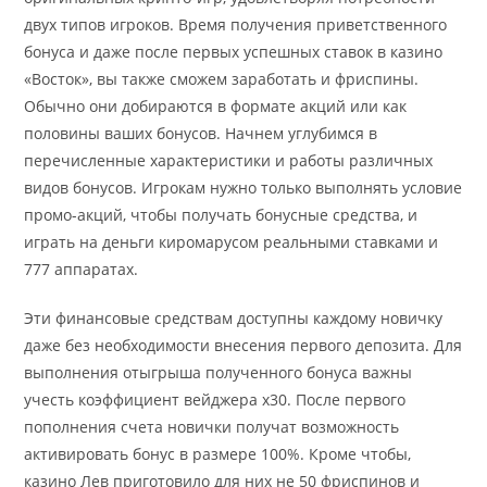
двух типов игроков. Время получения приветственного
бонуса и даже после первых успешных ставок в казино
«Восток», вы также сможем заработать и фриспины.
Обычно они добираются в формате акций или как
половины ваших бонусов. Начнем углубимся в
перечисленные характеристики и работы различных
видов бонусов. Игрокам нужно только выполнять условие
промо-акций, чтобы получать бонусные средства, и
играть на деньги киромарусом реальными ставками и
777 аппаратах.
Эти финансовые средствам доступны каждому новичку
даже без необходимости внесения первого депозита. Для
выполнения отыгрыша полученного бонуса важны
учесть коэффициент вейджера х30. После первого
пополнения счета новички получат возможность
активировать бонус в размере 100%. Кроме чтобы,
казино Лев приготовило для них не 50 фриспинов и