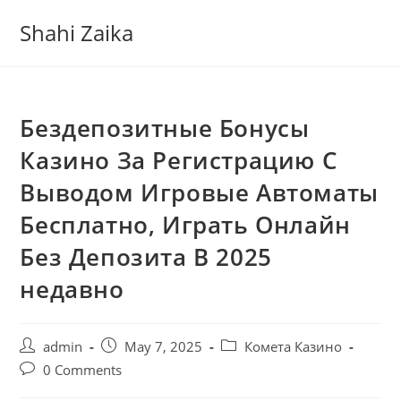
Skip
Shahi Zaika
to
content
Бездепозитные Бонусы
Казино За Регистрацию С
Выводом Игровые Автоматы
Бесплатно, Играть Онлайн
Без Депозита В 2025
недавно
Post
Post
Post
admin
May 7, 2025
Комета Казино
author:
published:
category:
Post
0 Comments
comments: