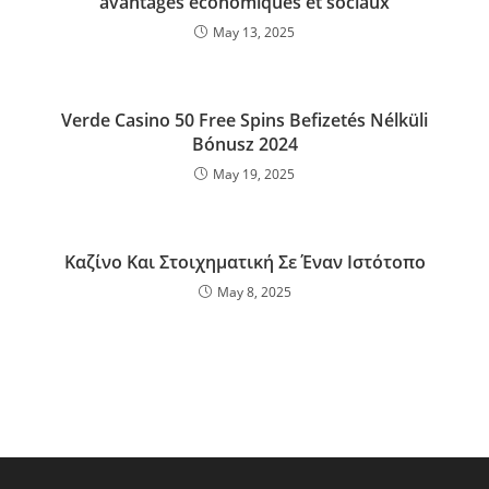
avantages économiques et sociaux
May 13, 2025
Verde Casino 50 Free Spins Befizetés Nélküli
Bónusz 2024
May 19, 2025
Καζίνο Και Στοιχηματική Σε Έναν Ιστότοπο
May 8, 2025